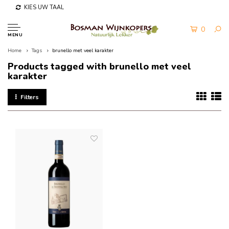
KIES UW TAAL
0
MENU
Home
Tags
brunello met veel karakter
Products tagged with brunello met veel
karakter
Filters