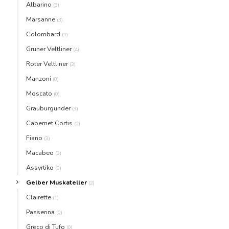
Albarino
(3)
Marsanne
(3)
Colombard
(1)
Gruner Veltliner
(4)
Roter Veltliner
(3)
Manzoni
(0)
Moscato
(0)
Grauburgunder
(3)
Cabernet Cortis
(0)
Fiano
(3)
Macabeo
(3)
Assyrtiko
(0)
Gelber Muskateller
(2)
Clairette
(1)
Passerina
(0)
Greco di Tufo
(0)