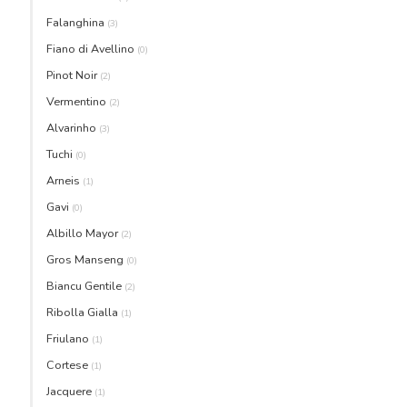
Falanghina
(3)
Fiano di Avellino
(0)
Pinot Noir
(2)
Vermentino
(2)
Alvarinho
(3)
Tuchi
(0)
Arneis
(1)
Gavi
(0)
Albillo Mayor
(2)
Gros Manseng
(0)
Biancu Gentile
(2)
Ribolla Gialla
(1)
Friulano
(1)
Cortese
(1)
Jacquere
(1)