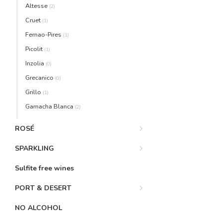
Altesse
(2)
Cruet
(1)
Fernao-Pires
(1)
Picolit
(1)
Inzolia
(0)
Grecanico
(0)
Grillo
(1)
Garnacha Blanca
(2)
ROSÉ
SPARKLING
Sulfite free wines
PORT & DESERT
NO ALCOHOL