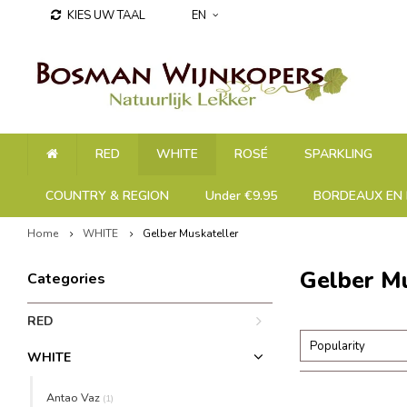
KIES UW TAAL
EN
RED
WHITE
ROSÉ
SPARKLING
COUNTRY & REGION
Under €9.95
BORDEAUX EN 
Home
WHITE
Gelber Muskateller
Gelber Mu
Categories
RED
Popularity
WHITE
Antao Vaz
(1)