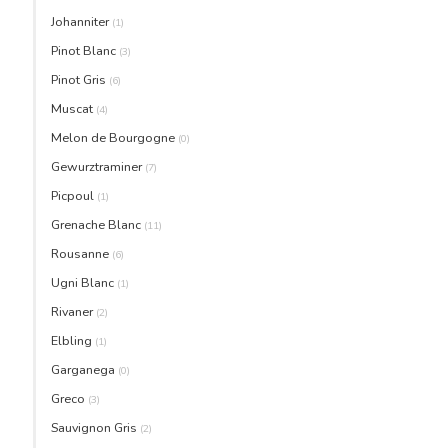
Johanniter
(1)
Pinot Blanc
(3)
Pinot Gris
(6)
Muscat
(4)
Melon de Bourgogne
(0)
Gewurztraminer
(7)
Picpoul
(1)
Grenache Blanc
(11)
Rousanne
(6)
Ugni Blanc
(1)
Rivaner
(2)
Elbling
(1)
Garganega
(0)
Greco
(3)
Sauvignon Gris
(2)