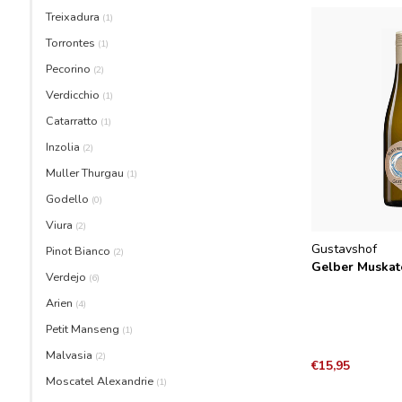
Treixadura
(1)
Torrontes
(1)
Pecorino
(2)
Verdicchio
(1)
Catarratto
(1)
Inzolia
(2)
Muller Thurgau
(1)
Godello
(0)
Viura
(2)
Gustavshof
Pinot Bianco
(2)
Gelber Muskat
Verdejo
(6)
Arien
(4)
Petit Manseng
(1)
Malvasia
(2)
€15,95
Moscatel Alexandrie
(1)