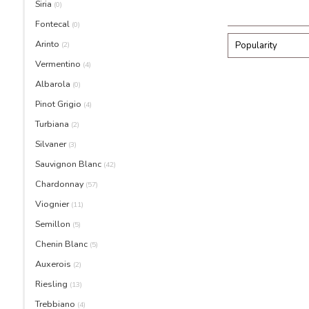
Siria
(0)
Fontecal
(0)
Arinto
(2)
Popularity
Vermentino
(4)
Albarola
(0)
Pinot Grigio
(4)
Turbiana
(2)
Silvaner
(3)
Sauvignon Blanc
(42)
Chardonnay
(57)
Viognier
(11)
Semillon
(5)
Chenin Blanc
(5)
Auxerois
(2)
Riesling
(13)
Trebbiano
(4)