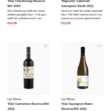
'Ella' Chardonnay Reserva
'Mapuche' Cabernet
BIO 2025
Sauvignon-Syrah 2022
Ella Chardonnay heeft een mooie
Deze wijn heeft een diepe robijnrode
heldere goudgele kleur. In de geur
kleur. Het heeft intense aroma's van
heeft het subtiele aroma's van
bramen en pruimen gecombineerd
perzik, abrikoos, citrus, boter en
met subtiele hints van kokosnoot en
€14,95
€12,95
toast. De smaak is evenwichtig, fris,
ceder. In de mond is de wijn sappig
rond en aanhoudend.
en evenwichtig met een mooie grip
die de charmante textuur niet
aantast.
Las Ninas
Las Ninas
'Ella' Carmenere Reserva BIO
'Ella' Sauvignon Blanc
2023
Reserva BIO 2025