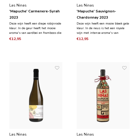
Las Ninas
Las Ninas
'Mapuche' Carmenere-Syrah
'Mapuche' Sauvignon-
2023
Chardonnay 2023
Deze wijn heeft een diepe robijnrode
Deze wijn heeft een mooie bleek gele
kleur. In de geur heeft het mooie
kleur. In de neus is het een royale
aroma's van aardbei en framboos die
wijn met intense aroma's van
sierlijk gecombineerd worden met
passievrucht met op de achtergrond
€12,95
€12,95
subtiele tonen van kruiden,
grasachtige tonen. Het heeft een
specerijen en cederhout. In de mond
zeer goede zuurgraad met een mooie
is de wijn spannend, sappig en fris.
en frisse afdronk.
Las Ninas
Las Ninas