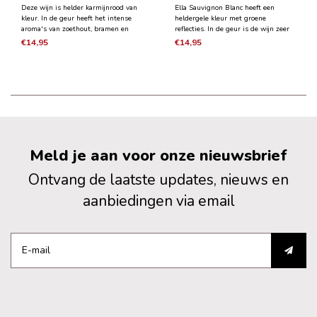
Deze wijn is helder karmijnrood van
Ella Sauvignon Blanc heeft een
kleur. In de geur heeft het intense
heldergele kleur met groene
aroma's van zoethout, bramen en
reflecties. In de geur is de wijn zeer
gedroogd fruit. In de smaak is de w
expressief en complex met aroma's
€14,95
€14,95
ijn rond, zijdeachtig, warm en
van grapefruit, mango en zwarte
aanhoudend.
bessenblad. In de mond is de wijn
fris, aanhoudend en heeft het een
perfecte balans tussen
Meld je aan voor onze nieuwsbrief
Ontvang de laatste updates, nieuws en
aanbiedingen via email