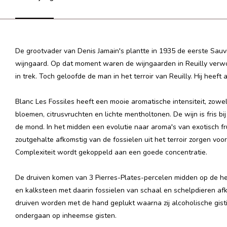
De grootvader van Denis Jamain's plantte in 1935 de eerste Sauvi
wijngaard. Op dat moment waren de wijngaarden in Reuilly verwo
in trek. Toch geloofde de man in het terroir van Reuilly. Hij heeft 
Blanc Les Fossiles heeft een mooie aromatische intensiteit, zowel 
bloemen, citrusvruchten en lichte mentholtonen. De wijn is fris bi
de mond. In het midden een evolutie naar aroma's van exotisch fru
zoutgehalte afkomstig van de fossielen uit het terroir zorgen vo
Complexiteit wordt gekoppeld aan een goede concentratie.
De druiven komen van 3 Pierres-Plates-percelen midden op de heuv
en kalksteen met daarin fossielen van schaal en schelpdieren afko
druiven worden met de hand geplukt waarna zij a
lcoholische gist
ondergaan op inheemse gisten.