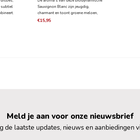
kruisbes,
De aroma's van deze biodynamische
 subtiel
Sauvignon Blanc zijn jeugdig,
mbineert.
charmant en toont groene meloen,
gaan verder
citroen- en limoenschil, appel met
€15,95
vlezig en
een mooie afdronk van mineralen en
toets van
brandneteltinten. De smaak is
e, zachte en
sappig en fijn gestructureerd, met
een heerlijke fruitinte
Meld je aan voor onze nieuwsbrief
 de laatste updates, nieuws en aanbiedingen v