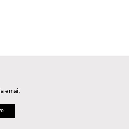
ia email
ER