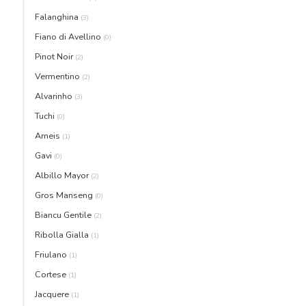
Falanghina
(3)
Fiano di Avellino
(0)
Pinot Noir
(2)
Vermentino
(2)
Alvarinho
(3)
Tuchi
(0)
Arneis
(1)
Gavi
(0)
Albillo Mayor
(2)
Gros Manseng
(0)
Biancu Gentile
(2)
Ribolla Gialla
(1)
Friulano
(1)
Cortese
(1)
Jacquere
(1)