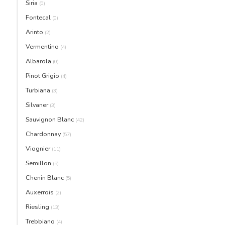
Siria
(0)
Fontecal
(0)
Arinto
(2)
Vermentino
(4)
Albarola
(0)
Pinot Grigio
(4)
Turbiana
(3)
Silvaner
(3)
Sauvignon Blanc
(42)
Chardonnay
(57)
Viognier
(11)
Semillon
(5)
Chenin Blanc
(5)
Auxerrois
(2)
Riesling
(13)
Trebbiano
(4)