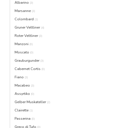
Albarino
(3)
Marsanne
(3)
Colombard
(1)
Gruner Veltliner
(4)
Roter Veltliner
(3)
Manzoni
(0)
Moscato
(0)
Grauburgunder
(3)
Cabernet Cortis
(0)
Fiano
(3)
Macabeo
(3)
Assyrtiko
(0)
Gelber Muskateller
(2)
Clairette
(1)
Passerina
(0)
Greco di Tufo
(0)