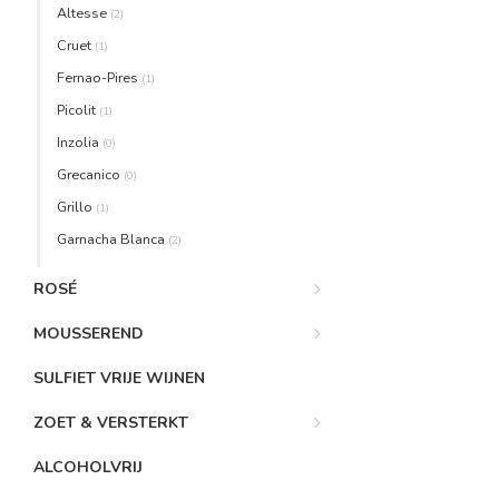
Altesse
(2)
Cruet
(1)
Fernao-Pires
(1)
Picolit
(1)
Inzolia
(0)
Grecanico
(0)
Grillo
(1)
Garnacha Blanca
(2)
ROSÉ
MOUSSEREND
SULFIET VRIJE WIJNEN
ZOET & VERSTERKT
ALCOHOLVRIJ