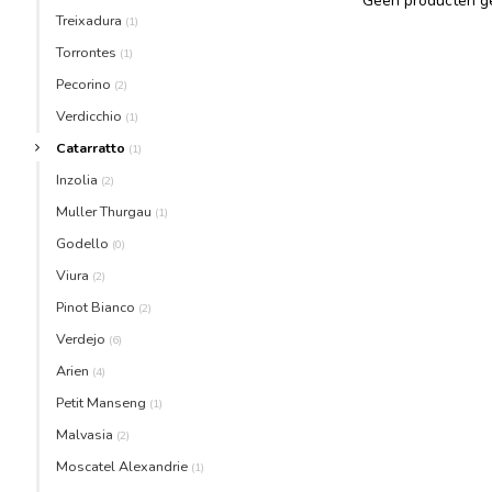
Geen producten ge
Treixadura
(1)
Torrontes
(1)
Pecorino
(2)
Verdicchio
(1)
Catarratto
(1)
Inzolia
(2)
Muller Thurgau
(1)
Godello
(0)
Viura
(2)
Pinot Bianco
(2)
Verdejo
(6)
Arien
(4)
Petit Manseng
(1)
Malvasia
(2)
Moscatel Alexandrie
(1)