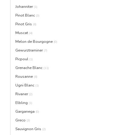
Johanniter
(1)
Pinot Blanc
(3)
Pinot Gris
(6)
Muscat
(4)
Melon de Bourgogne
(0)
Gewurztraminer
(7)
Picpoul
(1)
Grenache Blanc
(11)
Rousanne
(6)
Ugni Blanc
(1)
Rivaner
(2)
Elbling
(1)
Garganega
(0)
Greco
(3)
Sauvignon Gris
(2)