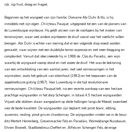
rijk, rijp fruit, droog en fragiel.
Begonnen op het wijngoed van zijn familie, Domaine Abi Duhr & fils, is hij
inmiddels met zijn eigen ‚Ch√¢teau Pauqué‚ uitgegroeid tot een van de pioniers van
de Luxemburgse wijnbouw. Hij geldt als een van de voorlopers bij het maken van
terroirwijnen, waar veel andere wijnboeren de druif vooral voor het voetlicht willen
brengen. Abi Duhr is echter van mening dat er een volgende stap moest worden
gemaakt, naar wijnen met een duidelijke terroir expressie en met meer diepgang en
complexiteit. Vanuit dat idee creëerde hij in 1988 de ‚Clos du Paradis‚, een wijn
waarbij de wijngaard voorop stond en niet zozeer de druif. Het was de bekroning
van een ontwikkeling van een aantal jaren, met veel vernieuwingen in het
wijnmaken, zoals het gebruik van eikenhout (1982) en het toepassen van de
appelmelkzure gisting (1987). Voor Luxemburg in die tijd revolutionaire
vernieuwingen. Ch√¢teau Pauqué telt, na een recente aankoop van een hectare
prachtige wijngaarden in het dorp Schengen, in totaal 4,5 hectare wijngaarden.
Vrijwel alle stokken staan aangeplant op steile hellingen langs de Moezel, essentieel
voor de beste kwaliteit. De wijngaarden zijn beplant met pinot blanc, elbling,
auxerrois, riesling, pinot gris en chardonnay. De wijngaarden vinden we in de lieux-
dits Mertert Herrenberg, Grevenmacher Fels en Paradäis, Wormeldange Nussbaum,
Ehnen Bromelt, Stadtbredimus Dieffert en ‚ÄìFels en Schengen Fels, de enige