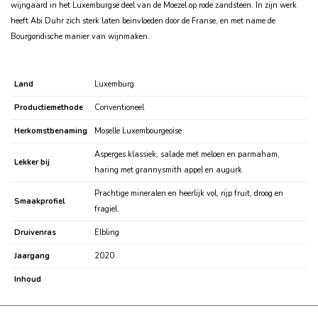
wijngaard in het Luxemburgse deel van de Moezel op rode zandsteen. In zijn werk
heeft Abi Duhr zich sterk laten beïnvloeden door de Franse, en met name de
Bourgondische manier van wijnmaken.
Land
Luxemburg
Productiemethode
Conventioneel
Herkomstbenaming
Moselle Luxembourgeoise
Asperges klassiek, salade met meloen en parmaham,
Lekker bij
haring met grannysmith appel en augurk
Prachtige mineralen en heerlijk vol, rijp fruit, droog en
Smaakprofiel
fragiel.
Druivenras
Elbling
Jaargang
2020
Inhoud