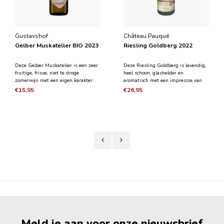
Gustavshof
Château Pauqué
Gelber Muskateller BIO 2023
Riesling Goldberg 2022
Deze Gelber Muskateller is een zeer
Deze Riesling Goldberg is levendig,
fruitige, frisse, niet te droge
heel schoon, glashelder en
zomerwijn met een eigen karakter.
aromatisch met een impressie van
Hij heeft het typische, intense
groene pruimen en rijpe peer. Het is
€15,95
€26,95
muskaataroma en een is geweldig
een combinatie van rijpe vruchten
voor liefhebbers van bijzondere wijn.
met hints van noten en kokos. De
In de neus heeft hij geuren van
zuurgraad brengt echter alles samen
ananas, peper en ge
in één prachtig v
Meld je aan voor onze nieuwsbrief