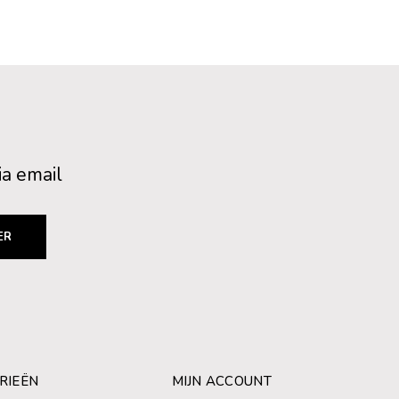
ia email
ER
RIEËN
MIJN ACCOUNT