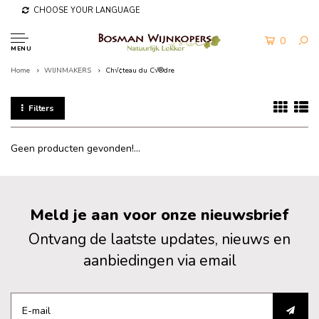
CHOOSE YOUR LANGUAGE
0
MENU
Home
WIJNMAKERS
Ch√¢teau du C√®dre
Filters
Geen producten gevonden!...
Meld je aan voor onze nieuwsbrief
Ontvang de laatste updates, nieuws en
aanbiedingen via email