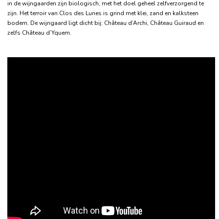
in de wijngaarden zijn biologisch, met het doel geheel
zelfverzorgend te
zijn. Het terroir van Clos des Lunes is grind met klei, zand en kalksteen
bodem. De wijngaard ligt dicht bij: Château d’Archi, Château Guiraud en
zelfs Château d’Yquem.