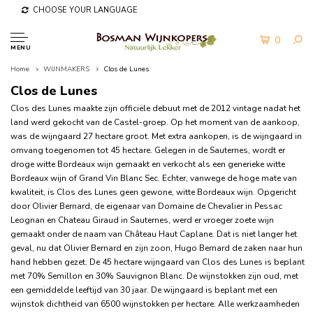
CHOOSE YOUR LANGUAGE
0
MENU
Home
WIJNMAKERS
Clos de Lunes
Clos de Lunes
Clos des Lunes maakte zijn officiële debuut met de 2012 vintage nadat het
land
werd gekocht van de Castel-groep. Op het moment van de aankoop,
was de
wijngaard 27 hectare groot. Met extra aankopen, is de wijngaard in
omvang
toegenomen tot 45 hectare. Gelegen in de Sauternes, wordt er
droge witte
Bordeaux wijn gemaakt en verkocht als een generieke witte
Bordeaux wijn of
Grand Vin Blanc Sec. Echter, vanwege de hoge mate van
kwaliteit, is Clos des
Lunes geen gewone, witte Bordeaux wijn. Opgericht
door Olivier Bernard, de eigenaar van Domaine de Chevalier in Pessac
Leognan en Chateau Giraud in Sauternes, werd er vroeger zoete wijn
gemaakt onder de naam van Château
Haut Caplane. Dat is niet langer het
geval, nu dat Olivier Bernard en zijn zoon,
Hugo Bernard de zaken naar hun
hand hebben gezet. De 45 hectare wijngaard
van Clos des Lunes is beplant
met 70% Semillon en 30% Sauvignon Blanc. De
wijnstokken zijn oud, met
een gemiddelde leeftijd van 30 jaar. De wijngaard
is beplant met een
wijnstok dichtheid van 6500 wijnstokken per hectare.
Alle werkzaamheden