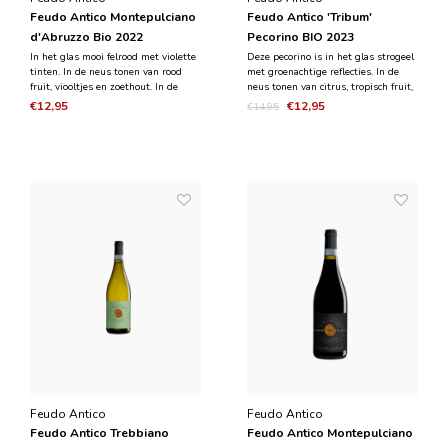
Feudo Antico Montepulciano
Feudo Antico 'Tribum'
d'Abruzzo Bio 2022
Pecorino BIO 2023
In het glas mooi felrood met violette
Deze pecorino is in het glas strogeel
tinten. In de neus tonen van rood
met groenachtige reflecties. In de
fruit, viooltjes en zoethout. In de
neus tonen van citrus, tropisch fruit,
mond vol, goed gestructureerd met
perzik en bloemen. Gaat goed samen
€12,95
€12,95
€14,95
zachte, goed geïntegreerde tannines.
met rauwe vis en schelp- en
schaaldieren. Gaat ook uitstekend bij
verse kazen
Feudo Antico
Feudo Antico
Feudo Antico Trebbiano
Feudo Antico Montepulciano