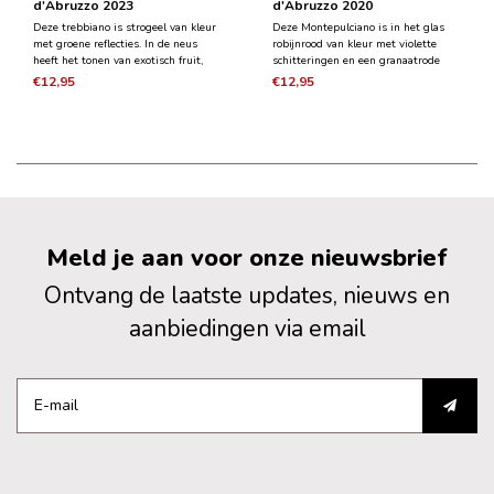
d'Abruzzo 2023
d'Abruzzo 2020
Deze trebbiano is strogeel van kleur
Deze Montepulciano is in het glas
met groene reflecties. In de neus
robijnrood van kleur met violette
heeft het tonen van exotisch fruit,
schitteringen en een granaatrode
bloemen en gedroogd fruit. In de
rand. In de neus tonen van rijp rood
€12,95
€12,95
mond delicaat en evenwichtig met
fruit, zoethout en cacao. De wijn is
hints van amandel in de afdronk.
vol van smaak met een goede
structuur en fluweelzachte tannines.
Meld je aan voor onze nieuwsbrief
Ontvang de laatste updates, nieuws en
aanbiedingen via email