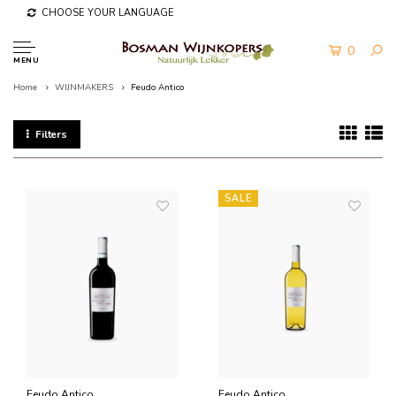
CHOOSE YOUR LANGUAGE
0
MENU
Home
WIJNMAKERS
Feudo Antico
Filters
SALE
Feudo Antico
Feudo Antico