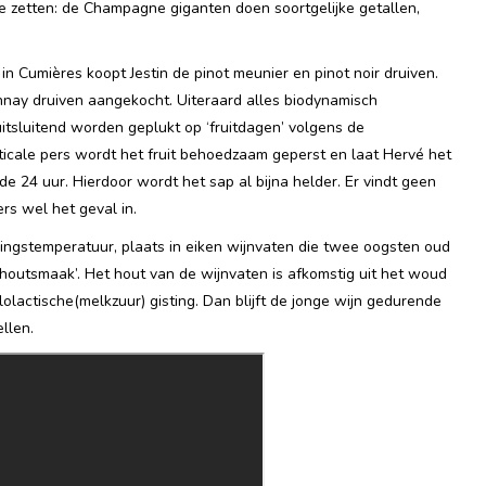
te zetten: de Champagne giganten doen soortgelijke getallen,
n Cumières koopt Jestin de pinot meunier en pinot noir druiven.
nnay druiven aangekocht. Uiteraard alles biodynamisch
uitsluitend worden geplukt op ‘fruitdagen’ volgens de
ticale pers wordt het fruit behoedzaam geperst en laat Hervé het
e 24 uur. Hierdoor wordt het sap al bijna helder. Er vindt geen
ers wel het geval in.
vingstemperatuur, plaats in eiken wijnvaten die twee oogsten oud
n ‘houtsmaak’. Het hout van de wijnvaten is afkomstig uit het woud
lolactische(melkzuur) gisting. Dan blijft de jonge wijn gedurende
llen.