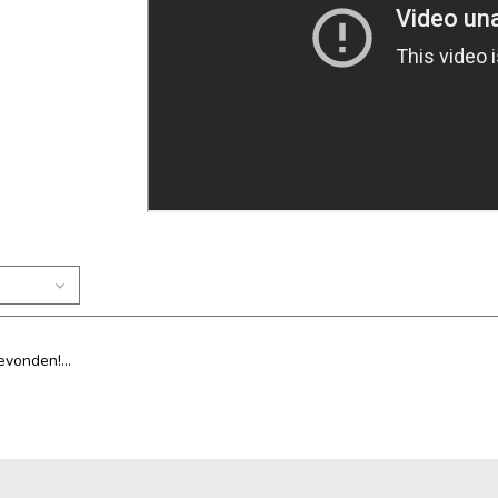
n
vonden!...