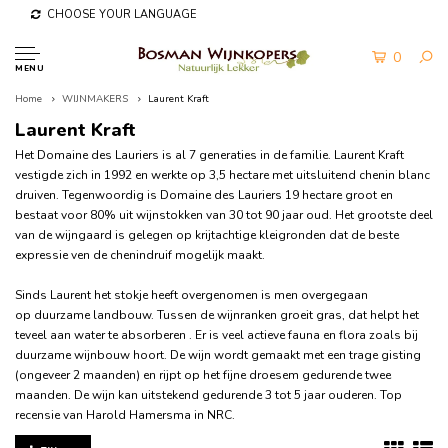
CHOOSE YOUR LANGUAGE
0
MENU
Home
WIJNMAKERS
Laurent Kraft
Laurent Kraft
Het Domaine des Lauriers is al 7 generaties in de familie. Laurent Kraft
vestigde zich in 1992 en werkte op 3,5 hectare met uitsluitend chenin blanc
druiven. Tegenwoordig is Domaine des Lauriers 19 hectare groot en
bestaat voor 80% uit wijnstokken van 30 tot 90 jaar oud. Het grootste deel
van de wijngaard is gelegen op krijtachtige kleigronden dat de beste
expressie ven de chenindruif mogelijk maakt.
Sinds Laurent het stokje heeft overgenomen is men overgegaan
op duurzame landbouw. Tussen de wijnranken groeit gras, dat helpt het
teveel aan water te absorberen . Er is veel actieve fauna en flora zoals bij
duurzame wijnbouw hoort. De wijn wordt gemaakt met een trage gisting
(ongeveer 2 maanden) en rijpt op het fijne droesem gedurende twee
maanden. De wijn kan uitstekend gedurende 3 tot 5 jaar ouderen. Top
recensie van Harold Hamersma in NRC.