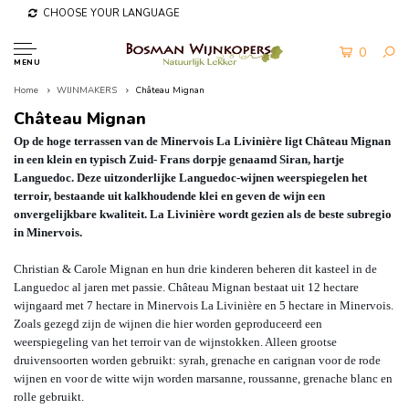
CHOOSE YOUR LANGUAGE
0
MENU
Home
WIJNMAKERS
Château Mignan
Château Mignan
Op de hoge terrassen van de Minervois La Livinière ligt Château Mignan
in een klein en typisch Zuid- Frans dorpje genaamd Siran, hartje
Languedoc. Deze uitzonderlijke Languedoc-wijnen weerspiegelen het
terroir, bestaande uit kalkhoudende klei en geven de wijn een
onvergelijkbare kwaliteit. La Livinière wordt gezien als de beste subregio
in Minervois.
Christian & Carole Mignan en hun drie kinderen beheren dit kasteel in de
Languedoc al jaren met passie. Château Mignan bestaat uit 12 hectare
wijngaard met 7 hectare in Minervois La Livinière en 5 hectare in Minervois.
Zoals gezegd zijn de wijnen die hier worden geproduceerd een
weerspiegeling van het terroir van de wijnstokken. Alleen grootse
druivensoorten worden gebruikt: syrah, grenache en carignan voor de rode
wijnen en voor de witte wijn worden marsanne, roussanne, grenache blanc en
rolle gebruikt.