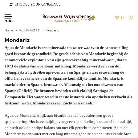
CHOOSE YOUR LANGUAGE
0
MENU
Home
WIJNMAKERS
Mondariz
Mondariz
Agua de Mondariz is een mineraalarm water waarvan de samenstelling
goed is voor de gezondheid. De geschiedenis van Mondariz begint bij de
commerciële exploitatie van zijn geneeskrachtig mineraalwater, dat in
1873 de status van openbaar nut kreeg. Mondariz werd één van de
belangrijkste hydrotherapie-centra van Spanje en was eeuwenlang de
officiële leverancier van de Spaanse koninklijke familie. Mondariz is
marktleider in Spaans bronwater. Afkomstig uit het noordwesten van
Spanje (Galicië). De bronnen bevinden zich vlakbij Santiago de
Compostela. Het water werd in eerste instantie via apotheken verkocht als
heilzaam water. Mondariz is zeer zacht van smaak.
Agua de Mondariz is rijk aan bicarbonaat en bevordert een goede
spijsvertering. Het is veelzijdig, voegt een sprankeling toe aan elke maaltijd,
en biedt ook de nodige balans om met elk gerecht te combineren.
Agua de
Mondariz is een water met een laag mineraalgehalte en een uitstekende bron