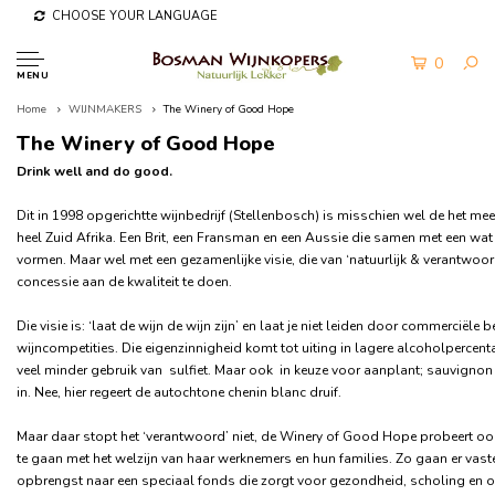
CHOOSE YOUR LANGUAGE
0
MENU
Home
WIJNMAKERS
The Winery of Good Hope
The Winery of Good Hope
Drink well and do good.
Dit in 1998 opgerichtte wijnbedrijf (Stellenbosch) is misschien wel de het mee
heel Zuid Afrika. Een Brit, een Fransman en een Aussie die samen met een wat 
vormen. Maar wel met een gezamenlijke visie, die van ‘natuurlijk & verantwoor
concessie aan de kwaliteit te doen.
Die visie is: ‘laat de wijn de wijn zijn’ en laat je niet leiden door commerciële
wijncompetities. Die eigenzinnigheid komt tot uiting in lagere alcoholpercent
veel minder gebruik van sulfiet. Maar ook in keuze voor aanplant; sauvignon 
in. Nee, hier regeert de autochtone chenin blanc druif.
Maar daar stopt het ‘verantwoord’ niet, de Winery of Good Hope probeert o
te gaan met het welzijn van haar werknemers en hun families. Zo gaan er vas
opbrengst naar een speciaal fonds die zorgt voor gezondheid, scholing en o