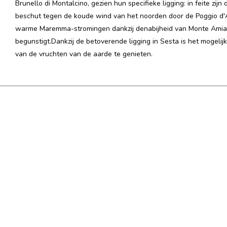
Brunello di Montalcino, gezien hun specifieke ligging: in feite zij
beschut tegen de koude wind van het noorden door de Poggio d'
warme Maremma-stromingen dankzij de
nabijheid van Monte Amia
begunstigt.
Dankzij de betoverende ligging in Sesta is het mogelij
van de vruchten van de aarde te genieten.