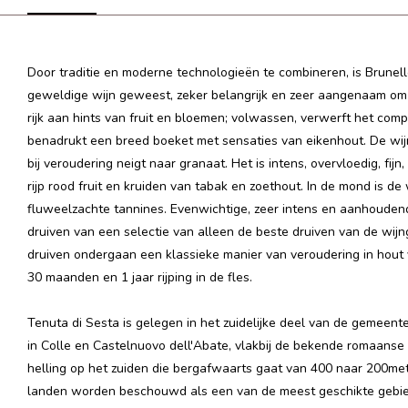
Door traditie en moderne technologieën te combineren, is Brunello
geweldige wijn geweest, zeker belangrijk en zeer aangenaam om te d
rijk aan hints van fruit en bloemen;
volwassen, verwerft het comp
benadrukt een breed boeket met sensaties van eikenhout.
De wij
bij veroudering neigt naar granaat.
Het is intens, overvloedig, fij
rijp rood fruit en kruiden van tabak en zoethout.
In de mond is de
fluweelzachte tannines. Evenwichtige, zeer intens en aanhoudend,
druiven van een selectie van alleen de beste druiven van de wij
druiven ondergaan een klassieke manier van veroudering in hout
30 maanden en 1 jaar rijping in de fles.
Tenuta di Sesta is gelegen in het zuidelijke deel van de gemeent
in Colle en Castelnuovo dell'Abate, vlakbij de bekende romaanse
helling op het zuiden die bergafwaarts gaat van 400 naar 200
met
landen worden beschouwd als een van de meest geschikte gebie