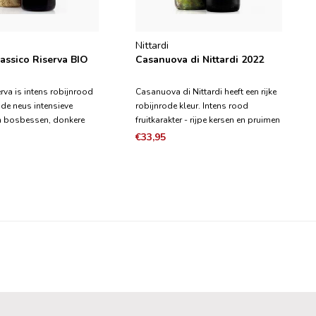
Nittardi
lassico Riserva BIO
Casanuova di Nittardi 2022
erva is intens robijnrood
Casanuova di Nittardi heeft een rijke
n de neus intensieve
robijnrode kleur. Intens rood
n bosbessen, donkere
fruitkarakter - rijpe kersen en pruimen
pe bramen met tonen van
domineren, met interessante tonen
€33,95
colade en garrigue. In de
van garrigue en witte peper. De
et zijdezachte, elegante
smaak heeft een prachtig elegante en
 evenwichtige zuurgraad.
sappige structuur met een
belangrijke tannin