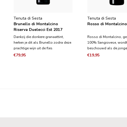
Tenuta di Sesta
Tenuta di Sesta
Brunello di Montalcino
Rosso di Montalcino
Riserva Duelecci Est 2017
Dankzij die donkere granaattint,
Rosso di Montalcino, g
herken je dit als Brunello zodra deze
100% Sangiovese, word
prachtige wijn uit de fles
beschouwd als de jonger
geschonken wordt. De Brunello di
Brunello. Een jaar gerijpt 
€79,95
€19,95
Montalcino Riserva Duelecci Est
Slavonische eikenhouten 
2013 toont die zwoele en verfijnde
combineert de wijn de pl
uitstraling die je krijgt met
structuur van Brunello m
Sangiovese die zes jaar lan
frisheid en levendigheid 