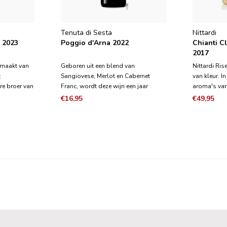
Tenuta di Sesta
Nittardi
 2023
Poggio d'Arna 2022
Chianti C
2017
emaakt van
Geboren uit een blend van
Nittardi Ris
t
Sangiovese, Merlot en Cabernet
van kleur. I
e broer van
Franc, wordt deze wijn een jaar
aroma's va
in 20 hl
gerijpt in Franse Allier barriques en
kersen, rij
€16,95
€49,95
vaten,
in 15 hl Slavonische eiken vaten;
vanille, cho
echtige
Diep robijnrood van kleur, met
mond heeft h
et de
levendige paarse reflecties, de neus
tannines en
van een jo
is intens met hints van ro
Uitstek