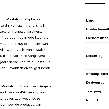
 di Montalcino altijd al een
Land
rinken: als hij jong is, is hij
Productiemet
lexe en hemelse karakters,
n heeft een r
obijnrode kleur die
Herkomstben
n, met in de neus een boeket van
 wijn warm, zacht van smaak met
 fijn en vol. Pure Sangiovese
Lekker bij
ngaarden van Tenuta di Sesta. De
 van Slavonisch eiken, gedurende
Smaakprofiel
Druivenras
e Montalcino, tussen Sant'Angelo
Jaargang
 abdij van Sant'Antimo, op een
er boven zeeniveau. Deze
Inhoud
den voor de productie van