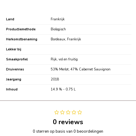
Land
Frankrijk
Productiemethode
Biologisch
Herkomstbenaming
Bordeaux, Frankrijk
Lekker bij
Smaakprofiel
Rijk, vol en fruitig
Druivenras
53% Merlot, 47% Cabernet Sauvignon
Jaargang
2018
Inhoud
14.9 % - 0.75 L
0 reviews
0 sterren op basis van 0 beoordelingen