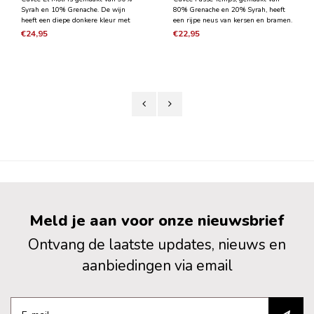
Syrah en 10% Grenache. De wijn
80% Grenache en 20% Syrah, heeft
heeft een diepe donkere kleur met
een rijpe neus van kersen en bramen.
rode schitteringen. In de geur
Aroma's van gestoofd fruit
€24,95
€22,95
aroma's van steenfruit als kersen,
vermengen zich met hints van leer
bramen en pruimen gecombineerd
en kruide. De wijn is gestructureerd,
met kreupelhout, garrigue en peper.
vrij robuust in de mond met een
Hij is soepel en vult d
chocoladeachtige en ga
Meld je aan voor onze nieuwsbrief
Ontvang de laatste updates, nieuws en
aanbiedingen via email