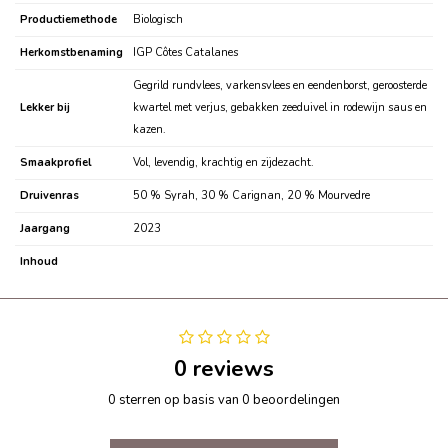
Productiemethode
Biologisch
Herkomstbenaming
IGP Côtes Catalanes
Gegrild rundvlees, varkensvlees en eendenborst, geroosterde
Lekker bij
kwartel met verjus, gebakken zeeduivel in rodewijn saus en
kazen.
Smaakprofiel
Vol, levendig, krachtig en zijdezacht.
Druivenras
50 % Syrah, 30 % Carignan, 20 % Mourvedre
Jaargang
2023
Inhoud
0 reviews
0 sterren op basis van 0 beoordelingen