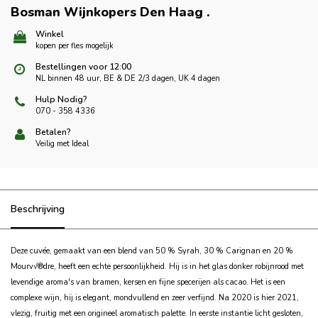
Bosman Wijnkopers Den Haag
.
Winkel
kopen per fles mogelijk
Bestellingen voor 12:00
NL binnen 48 uur, BE & DE 2/3 dagen, UK 4 dagen
Hulp Nodig?
070 - 358 4336
Betalen?
Veilig met Ideal
Beschrijving
Deze cuvée, gemaakt van een blend van 50 % Syrah, 30 % Carignan en 20 %
Mourv√®dre, heeft een echte persoonlijkheid. Hij is in het glas donker robijnrood met
levendige aroma's van bramen, kersen en fijne specerijen als cacao. Het is een
complexe wijn, hij is elegant, mondvullend en zeer verfijnd.
Na 2020 is hier 2021,
vlezig, fruitig met een origineel aromatisch palette.
In eerste instantie licht gesloten,