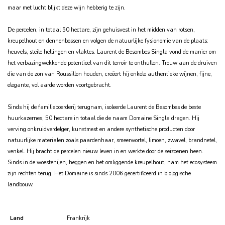
maar met lucht blijkt deze wijn hebberig te zijn.
De percelen, in totaal 50 hectare, zijn gehuisvest in het midden van rotsen,
kreupelhout en dennenbossen en volgen de natuurlijke fysionomie van de plaats:
heuvels, steile hellingen en vlaktes. Laurent de Besombes Singla vond de manier om
het verbazingwekkende potentieel van dit terroir te onthullen. Trouw aan de druiven
die van de zon van Roussillon houden, creëert hij enkele authentieke wijnen, fijne,
elegante, vol aarde worden voortgebracht.
Sinds hij de familieboerderij terugnam, isoleerde Laurent de Besombes de beste
huurkazernes, 50 hectare in totaal die de naam Domaine Singla dragen. Hij
verving onkruidverdelger, kunstmest en andere synthetische producten door
natuurlijke materialen zoals paardenhaar, smeerwortel, limoen, zwavel, brandnetel,
venkel. Hij bracht de percelen nieuw leven in en werkte door de seizoenen heen.
Sinds in de woestenijen, heggen en het omliggende kreupelhout, nam het ecosysteem
zijn rechten terug. Het Domaine is sinds 2006 gecertificeerd in biologische
landbouw.
Land
Frankrijk