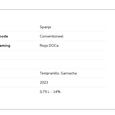
Spanje
hode
Conventioneel
aming
Rioja DOCa
Tempranillo, Garnacha
2023
0,75 L - 14%