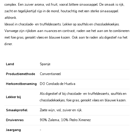
complex. Een zuiver aroma, vol fruit, vooral bittere sinaasappel. De smaak is rijk,
zacht en tegelijkertijd rijp in de mond, houtachtig met een sterke sinaasappel
afdronk.
Ideaal in chocolade- en truffeldesserts. Lekker op soufflés en chocoladekoekjes.
Vanwege zijn rijkdom aan nuances en contrast, raden we het aan om te combineren
met foie gras, gerookt vlees en blauwe kazen. Ook aan te raden als digestief na het
diner.
Land
Spanje
Productiemethode
Conventioneel
Herkomstbenaming
DO Condado de Huelva
Als digestief of bij chocolade- en truffeldesserts, soufflés en
Lekker bij
chocoladekoekjes, foie gras, gerookt vlees en blauwe kazen.
Smaakprofiel
Zoete wijn, vol, zuiver en rijk.
Druivenras
90% Zalema, 10% Pedro Ximenez
Jaargang
-