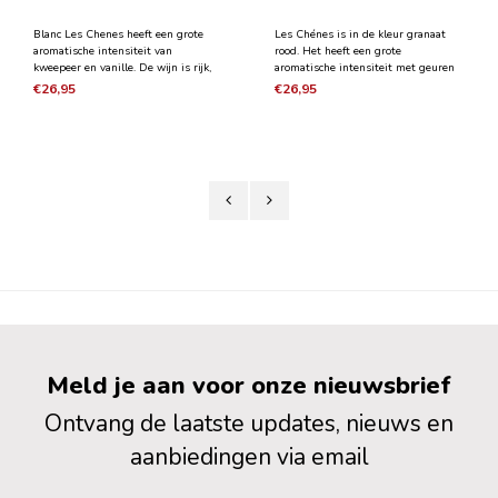
Blanc Les Chenes heeft een grote
Les Chénes is in de kleur granaat
aromatische intensiteit van
rood. Het heeft een grote
kweepeer en vanille. De wijn is rijk,
aromatische intensiteit met geuren
goed gestructureerd, met smaken
van rood fruit als frambozen, zwarte
€26,95
€26,95
van kweepeer en gestoofd geel fruit.
bes in combinatie met hints van
De complexiteit is gekoppeld aan
karamel en vanille. Fluweelzacht in
een goede concentratie. De textuur
de mond met noten van zwarte bes,
van de oude wijnsto
bramen, karamel en t
Meld je aan voor onze nieuwsbrief
Ontvang de laatste updates, nieuws en
aanbiedingen via email