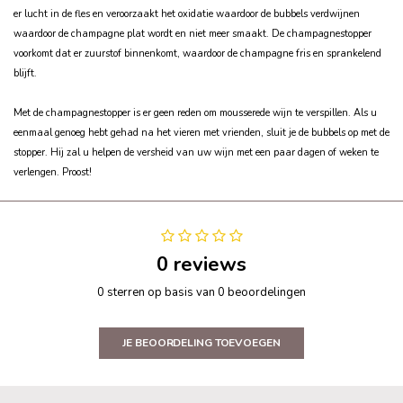
er lucht in de fles en veroorzaakt het oxidatie waardoor de bubbels verdwijnen
waardoor de champagne plat wordt en niet meer smaakt. De champagnestopper
voorkomt dat er zuurstof binnenkomt, waardoor de champagne fris en sprankelend
blijft.
Met de champagnestopper is er geen reden om mousserede wijn te verspillen. Als u
eenmaal genoeg hebt gehad na het vieren met vrienden, sluit je de bubbels op met de
stopper. Hij zal u helpen de versheid van uw wijn met een paar dagen of weken te
verlengen. Proost!
0 reviews
0 sterren op basis van 0 beoordelingen
JE BEOORDELING TOEVOEGEN