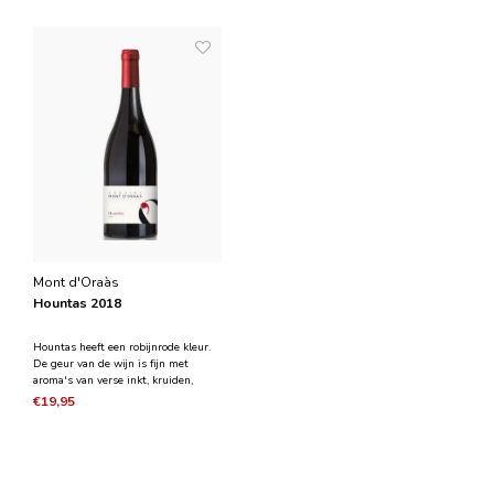
Mont d'Oraàs
Hountas 2018
Hountas heeft een robijnrode kleur.
De geur van de wijn is fijn met
aroma's van verse inkt, kruiden,
bosbessen, zwarte kersen, chocolade
€19,95
en viooltjes. In de mond is de wijn
soepel en sappig, daarna
gestructureerd op een kruidige
afdronk van zoethout en ca