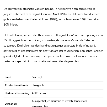
De druiven zijn afkomstig van een helling, in het hart van een perceel van de
jongste Cabernet Franc-wijnstokken van Mont D'Oraas. Het is een blend met een
grote meerderheid van Cabernet Franc (80%), in combinatie met 10% Tannat en
10% Merlot.
Het is dit terroir, met een dichtheid van 6.500 wijnstokken/ha en een opbrengst van
55 hl/ha, gericht op het zuiden, zuidwesten, dat de aroma's van de Cabernet
sublimeert. De druiven worden handmatig geoogst gesorteerd in de wijngaard,
gevinifieerd en geassembleerd om het fruitkarakter te versterken. Een lichte, ronde en
gemakkelijk drinkbare rode wijn. Een plezier om te drinken met vrienden en past
perfect als aperitief of in combinatie met verschillende gerechten.
Land
Frankrijk
Productiemethode
Biologisch
Herkomstbenaming
AOC Béarn
Als aperitief, charcuterie en verschillende vlees
Lekker bij
voorgerechten.