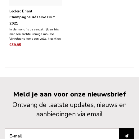
Leclerc Briant
Champagne Réserve Brut
2021
In de mond is de aanzet rijk en fris
met een zachte, romige mousse.
Vervolgens komt een volle, krachtige
fruitigheid naar voren die wordt
€59,95
ondersteund door de aanhoudende
smaak van citrusvruchten. In het
midden van het palette draait het
om mineraliteit va
Meld je aan voor onze nieuwsbrief
Ontvang de laatste updates, nieuws en
aanbiedingen via email