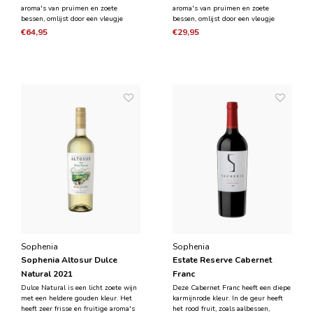
aroma's van pruimen en zoete
aroma's van pruimen en zoete
bessen, omlijst door een vleugje
bessen, omlijst door een vleugje
zoete kruiden en vanillestokjes. Het
zoete kruiden en vanillestokjes. Het
€64,95
€29,95
is een medium tot volle wijn, rijk en
is een medium tot volle wijn, rijk en
vlezig met jeugdige maar
vlezig met jeugdige maar
gestructureerde tannines en
gestructureerde tannines en
levendige zuren.
levendige zuren.
Sophenia
Sophenia
Sophenia Altosur Dulce
Estate Reserve Cabernet
Natural 2021
Franc
Dulce Natural is een licht zoete wijn
Deze Cabernet Franc heeft een diepe
met een heldere gouden kleur. Het
karmijnrode kleur. In de geur heeft
heeft zeer frisse en fruitige aroma's
het rood fruit, zoals aalbessen,