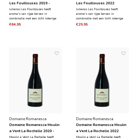
Les Fouillouses 2019 -
Les Fouillouses 2022
Magnum 1,5L
Julienas Les Fouillouses heeft
Julienas Les Fouillouses heeft
aroma's van rijpe kersen in
aroma's van rijpe kersen in
combinatie met een licht rokerige
combinatie met een licht rokerige
ondertoon. In de smaak is het zwarte
ondertoon. In de smaak is zwarte
€64,95
€29,95
fruit dominant aanwezig en wordt
fruit aanwezig, gecombineerd met de
gecombineerd met de tonen van
tonen van kruiden. Het is een
kruiden. Het is een krachtige, ronde
krachtige, ronde wijn met zijdezachte
wijn met tannines.
en overvloedige tannines.
Domaine Romanesca
Domaine Romanesca
Domaine Romanesca Moulin
Domaine Romanesca Moulin
a Vent La Rochelle 2020 -
a Vent La Rochelle 2022
Magnum 1,5L
Moulin a Vent La Rochelle heeft
Moulin a Vent La Rochelle heeft