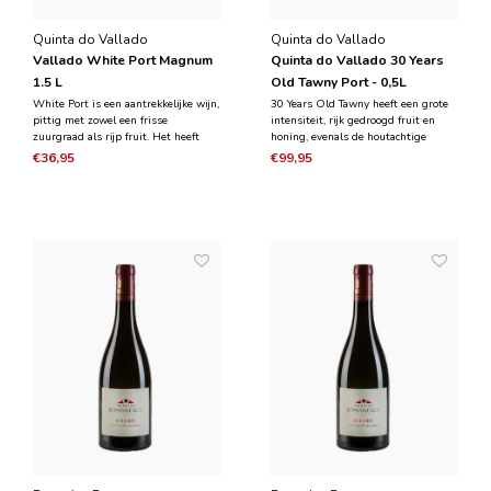
Quinta do Vallado
Quinta do Vallado
Vallado White Port Magnum
Quinta do Vallado 30 Years
1.5 L
Old Tawny Port - 0,5L
White Port is een aantrekkelijke wijn,
30 Years Old Tawny heeft een grote
pittig met zowel een frisse
intensiteit, rijk gedroogd fruit en
zuurgraad als rijp fruit. Het heeft
honing, evenals de houtachtige
een rijk karakter. Zeer fris en intens
smaken van de lange rijping in het
€36,95
€99,95
met aroma's van bloemen en citroen.
vat. Het is een zeer fijne wijn, droog
Het heeft smaken van gedroogd
van karakter met zoete tonen van
fruit, als sinaasappel met een lange
marmelade en afgewerkt met frisse
afdronk.
zuren.