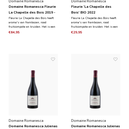
Domaine Romanesca
Domaine Romanesca
Domaine Romanesca Fleurie
Fleurie 'La Chapelle des
La Chapelle des Bois 2019 -
Bois' BIO 2022
Magnum 1,5 L
Fleurie La Chapelle des Bois heeft
Fleurie La Chapelle des Bois heeft
aroma's van frambozen, rood
aroma's van frambozen, rood
fruitcompote en kruiden. Het is een
fruitcompote en kruiden. Het is een
charmante wijn, medium tot vol en
charmante wijn, medium tot vol en
€64,95
€29,95
heeft een vlezige smaak met een
heeft een vlezige smaak met een
mooie tannine textuur. De wijn heeft
mooie tannine textuur. De wijn heeft
rood fruit met sappige zuren en een
rood fruit met sappige zuren en een
lange afdronk.
lange afdronk.
Domaine Romanesca
Domaine Romanesca
Domaine Romanesca Julienas
Domaine Romanesca Julienas