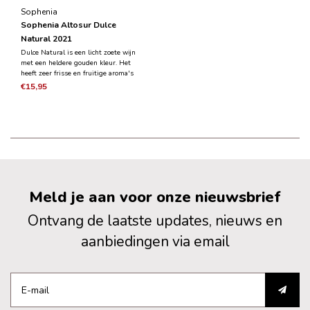
Sophenia
Sophenia Altosur Dulce
Natural 2021
Dulce Natural is een licht zoete wijn
met een heldere gouden kleur. Het
heeft zeer frisse en fruitige aroma's
waar citrus, groene appel en banaan
€15,95
worden gecombineerd met tonen van
gedroogd fruit en hints van groene
thee en kamille.
Meld je aan voor onze nieuwsbrief
Ontvang de laatste updates, nieuws en
aanbiedingen via email