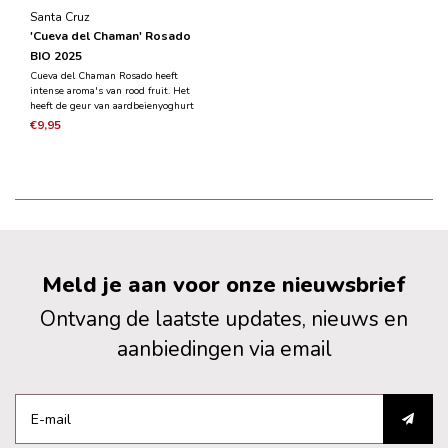
Santa Cruz
'Cueva del Chaman' Rosado
BIO 2025
Cueva del Chaman Rosado heeft
intense aroma's van rood fruit. Het
heeft de geur van aardbeienyoghurt
in combinatie met verse aardbeien
€9,95
en frambozen. Het is fruitig in de
smaak, fris en in balans.
Meld je aan voor onze nieuwsbrief
Ontvang de laatste updates, nieuws en
aanbiedingen via email