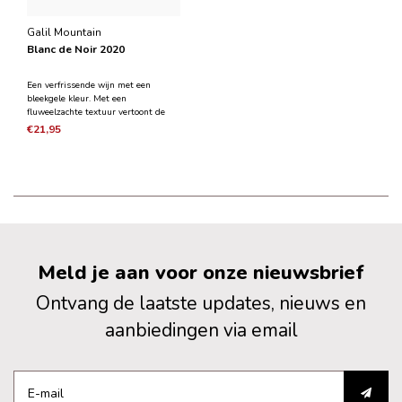
Galil Mountain
Blanc de Noir 2020
Een verfrissende wijn met een
bleekgele kleur. Met een
fluweelzachte textuur vertoont de
wijn karakters van rozen- en
€21,95
perzikbloesem, zure kersen en een
vleugje vers gras. De eigenschappen
van de rode Grenache-druif wordt
bewaard in deze verkwikkende lente
Meld je aan voor onze nieuwsbrief
Ontvang de laatste updates, nieuws en
aanbiedingen via email