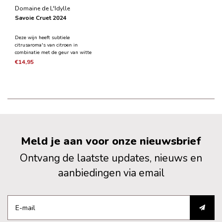
Domaine de L'Idylle
Savoie Cruet 2024
Deze wijn heeft subtiele
citrusaroma's van citroen in
combinatie met de geur van witte
bloemen. In de smaak heeft de wijn
€14,95
een open aanzet, een mooie
intensiteit en een elegante
romigheid door de rijping op de
droesem.
Meld je aan voor onze nieuwsbrief
Ontvang de laatste updates, nieuws en
aanbiedingen via email