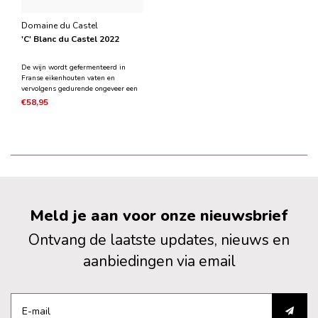
Domaine du Castel
'C' Blanc du Castel 2022
De wijn wordt gefermenteerd in
Franse eikenhouten vaten en
vervolgens gedurende ongeveer een
jaar in zijn restsuikers gerijpt in
€58,95
Bourgogne-stijl. 'C' Blanc du Castel
staat bekend om zijn rijke en
boterachtige boeket en verfrissende
zuurgraad; het heeft ee
Meld je aan voor onze nieuwsbrief
Ontvang de laatste updates, nieuws en
aanbiedingen via email