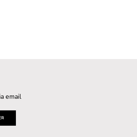
ia email
ER