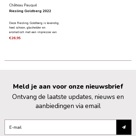
Château Pauqué
Riesling Goldberg 2022
Deze Riesling Goldberg is levendig,
heel schoon, glashelder en
aromatisch met een impressie van
groene pruimen en rijpe peer. Het is
€26,95
een combinatie van rijpe vruchten
met hints van noten en kokos. De
zuurgraad brengt echter alles samen
in één prachtig v
Meld je aan voor onze nieuwsbrief
Ontvang de laatste updates, nieuws en
aanbiedingen via email