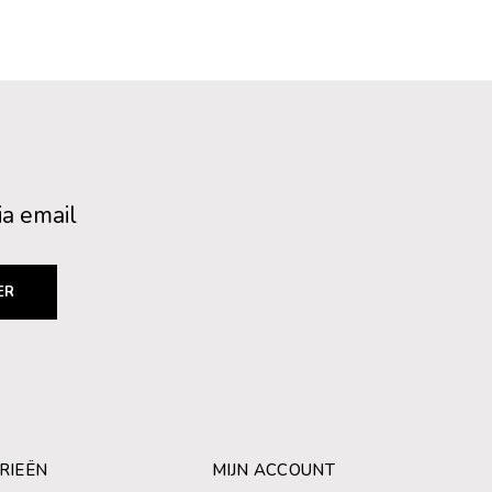
ia email
ER
RIEËN
MIJN ACCOUNT