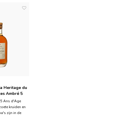
a Heritage du
es Ambré 5
5L
 5 Ans d'Age
zoete kruiden en
's zijn in de
den in combinatie
ruine rum. Het is
ijn, zeer