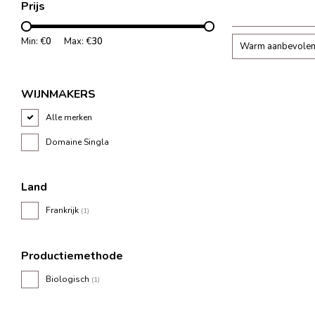
Prijs
aromatisch en met
Min: €
0
Max: €
30
Warm aanbevole
WIJNMAKERS
Alle merken
Domaine Singla
Land
Frankrijk
(1)
Productiemethode
Biologisch
(1)