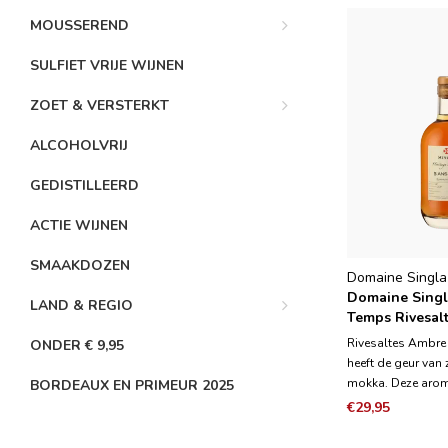
MOUSSEREND
SULFIET VRIJE WIJNEN
ZOET & VERSTERKT
ALCOHOLVRIJ
GEDISTILLEERD
ACTIE WIJNEN
SMAAKDOZEN
Domaine Singla
Domaine Singl
LAND & REGIO
Temps Rivesalt
Ans d'Age - 0,
Rivesaltes Ambre
ONDER € 9,95
heeft de geur van 
mokka. Deze aroma
BORDEAUX EN PRIMEUR 2025
mond terug te vin
€29,95
met parfums van b
een evenwichtige w