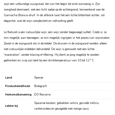
wijn een uitbundige zuurgraad, die van het begin tot eind aanwezig is. Zijn
romigheid domineert, met een licht zoetje op de achtergrond, kenmerkend voor de
Garnacha Blanca-druif. In de afdronk laat het een lichte bitterheid achter, vol
elegantie, wat de wijn complexiteit en volharding geeft.
Le Naturel is een natuurlijke wijn, een wijn zonder toegevoegd sulfiet. Credo is: zo
min mogelijk aan toevoegen, zo min mogelijk ingrijpen in het proces van wijnmaken.
Zowel in de wijngaard als in de kelder. De druiven in de wijngaard worden alleen
met natuurlijke middelen behandeld. De wijn is gemaakt met een lichte
'maceration', zonder klaring of filtering. Hij dient zo jong mogelijk te worden
gedronken en is op zijn best bij een drinktemperatuur van 10 tot 12
° C.
Land
Spanje
Productiemethode
Biologisch
Herkomstbenaming
DO Navarra
Spaanse keuken, gebakken witvis, gevulde inktvis,
Lekker bij
varkensvlees en gevogelde met romige saus.