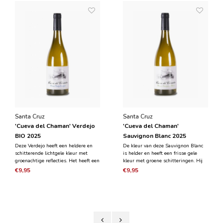
Santa Cruz
Santa Cruz
'Cueva del Chaman' Verdejo
'Cueva del Chaman'
BIO 2025
Sauvignon Blanc 2025
Deze Verdejo heeft een heldere en
De kleur van deze Sauvignon Blanc
schitterende lichtgele kleur met
is helder en heeft een frisse gele
groenachtige reflecties. Het heeft een
kleur met groene schitteringen. Hij
aroma van gemiddelde hoge
heeft een middelhoge intensiteit in
€9,95
€9,95
intensiteit, met duidelijke tropische
de neus. We vinden tropische
hints zoals ananas en mango, terwijl
aroma's maar ook citroen is duidelijk
we ook tonen van groene appel
aanwezig. Opvallend vinden wij zijn
terugvinden en een
anijs achte