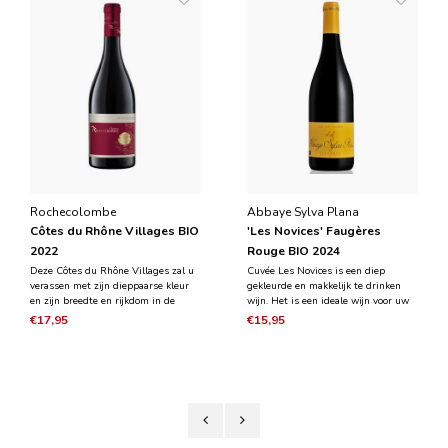
Rochecolombe
Abbaye Sylva Plana
Côtes du Rhône Villages BIO
'Les Novices' Faugères
2022
Rouge BIO 2024
Deze Côtes du Rhône Villages zal u
Cuvée Les Novices is een diep
verassen met zijn dieppaarse kleur
gekleurde en makkelijk te drinken
en zijn breedte en rijkdom in de
wijn. Het is een ideale wijn voor uw
mond. Deze wijn kan zijn oorsprong
maaltijden met vrienden. Hij is fris
€17,95
€15,95
niet verbergen met zijn lage
en aromatisch met geuren van
wijnstokken op klei-
bramen en kersen. Het volume van
kalksteenbodems. Deze aromatische
de wijn laat de zeer rijpe tannines
wijn geeft ons geuren van gedro
smelten. In de mon