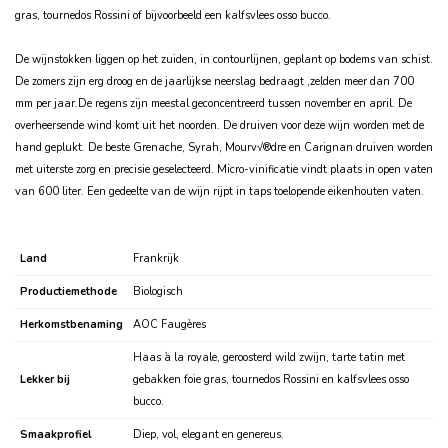
gras, tournedos Rossini of bijvoorbeeld een kalfsvlees osso bucco.
De wijnstokken liggen op het zuiden, in contourlijnen, geplant op bodems van schist.
De zomers zijn erg droog en de jaarlijkse neerslag bedraagt ‚zelden meer dan 700
mm per jaar.De regens zijn meestal geconcentreerd tussen november en april. De
overheersende wind komt uit het noorden. De druiven voor deze wijn worden met de
hand geplukt. De beste Grenache, Syrah, Mourv√®dre en Carignan druiven worden
met uiterste zorg en precisie geselecteerd. Micro-vinificatie vindt plaats in open vaten
van 600 liter. Een gedeelte van de wijn rijpt in taps toelopende eikenhouten vaten.
Land
Frankrijk
Productiemethode
Biologisch
Herkomstbenaming
AOC Faugères
Haas à la royale, geroosterd wild zwijn, tarte tatin met
Lekker bij
gebakken foie gras, tournedos Rossini en kalfsvlees osso
bucco.
Smaakprofiel
Diep, vol, elegant en genereus.