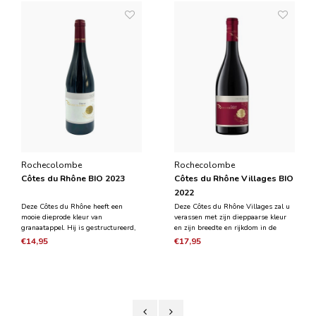
Rochecolombe
Rochecolombe
Côtes du Rhône BIO 2023
Côtes du Rhône Villages BIO
2022
Deze Côtes du Rhône heeft een
Deze Côtes du Rhône Villages zal u
mooie dieprode kleur van
verassen met zijn dieppaarse kleur
granaatappel. Hij is gestructureerd,
en zijn breedte en rijkdom in de
rond, elegant en goed
mond. Deze wijn kan zijn oorsprong
€14,95
€17,95
uitgebalanceerd. Hij heeft aroma's
niet verbergen met zijn lage
van rood fruit, leer en cacao.
wijnstokken op klei-
kalksteenbodems. Deze aromatische
wijn geeft ons geuren van gedro