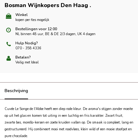
Bosman Wijnkopers Den Haag
.
Winkel
kopen per fles mogelijk
Bestellingen voor 12:00
NL binnen 48 uur, BE & DE 2/3 dagen, UK 4 dagen
Hulp Nodig?
070 - 358 4336
Betalen?
Veilig met Ideal
Beschrijving
Cuvée Le Songe de l'Abbe heeft een diep rode kleur. De aroma's stijgen zonder moeite
op uit het glas en komen tot uiting in een luchtig en fris karakter. Zwart fruit,
zwarte bes, morello-kersen en zoete kruiden vallen op. De smaak is compleet, lang en
gestructureerd. Hij combineert mooi met roodvlees, klein wild of een mooie stoofpot en
pure chocolade.