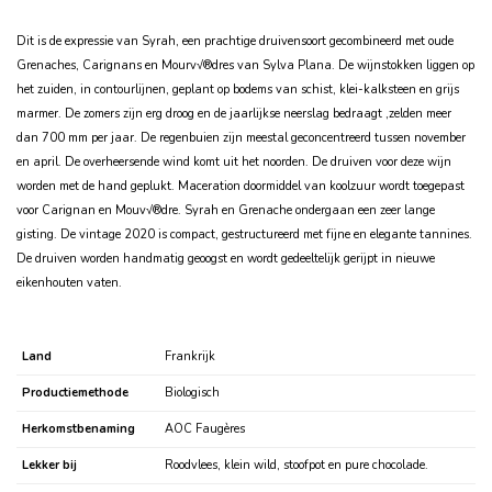
Dit is de expressie van Syrah, een prachtige druivensoort gecombineerd met oude
Grenaches, Carignans en Mourv√®dres van Sylva Plana. De wijnstokken liggen op
het zuiden, in contourlijnen, geplant op bodems van schist, klei-kalksteen en grijs
marmer. De zomers zijn erg droog en de jaarlijkse neerslag bedraagt ‚zelden meer
dan 700 mm per jaar. De regenbuien zijn meestal geconcentreerd tussen november
en april. De overheersende wind komt uit het noorden. De druiven voor deze wijn
worden met de hand geplukt. Maceration doormiddel van koolzuur wordt toegepast
voor Carignan en Mouv√®dre. Syrah en Grenache ondergaan een zeer lange
gisting.
De vintage 2020 is compact, gestructureerd met fijne en elegante tannines.
De druiven worden handmatig geoogst en wordt gedeeltelijk gerijpt in nieuwe
eikenhouten vaten.
Land
Frankrijk
Productiemethode
Biologisch
Herkomstbenaming
AOC Faugères
Lekker bij
Roodvlees, klein wild, stoofpot en pure chocolade.