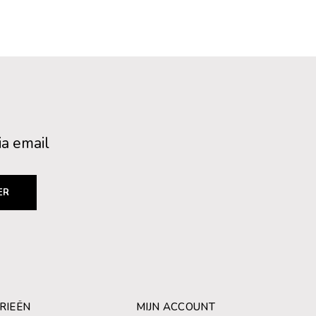
ia email
ER
RIEËN
MIJN ACCOUNT