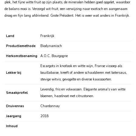
plek, het fijne witte fruit op zijn plaats, de mineralen hebben goed opgelet, waardoor
de balans mooi is. Verzorgd wit fruit, een verwijzing naar exotisch en aangenaam
droog en fijn lang afdrinkend. Grote Président. Het is weer wat anders in Frankrijk.
Land
Frankrijk
Productiemethode
Biodynamisch
Herkomstbenaming
A.O.C. Bourgogne
Escargots in knoflook en witte wijn, Franse vissoep als
Lekker bij
bouillabaise, kreeft of andere schaaldieren met botersaus,
stevige witvis, gevogelte en diverse kaassoorten.
Levendig, fris en volwassen. Elegante aroma's van witte
Smaakprofiel
bloemen, hazelnoot met citrustonen.
Druivenras
Chardonnay
Jaargang
2018
Inhoud