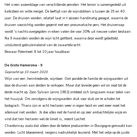
Het is een assemblage van verschillende percelen. Het terroir is samengesteld uit
kalksteen en witte mergel. De leeftijd van de wijnstokken is tussen de 35 en 40
jaar.
De druiven worden, relatief laat in t seizoen handmatig geoogst, waarna de
druiven voorzichtig worden geperst met een pneumatische pers.
Het druivensap
wordt 's nachts overgegoten in eiken vaten die voor 30% uit nieuwe vaten bestaan.
Na 9 maanden worden de wijn licht gefilterd, waarna deze wordt gebotteld,
uitsluitend gebruikmakend van de zwaartekracht.
Bewaar Potentieel: 8 tot 10 jaar houdbaar.
De Grote Hamersma - 9
Geproefd op 10 maart 2020
Wijn van een ‚herintredende‚ wijnboer. Ooit pondde de familie de wijngaarden uit
door de druiven aan derden te verkopen. Maar dat leverde geen wit en rood tot de
derde macht op. Zoon Sylvain (anno 1983) ontdeed zich langzaam maar zeker van
het huurjuk. Om vervolgens de wijngaarden stuk voor stuk om te scholen tot
biologisch. Thans zijn er acht hectaren weer in eigen bezit en veel meer moet het
allemaal niet worden. ‚Ik doe alles met de hand en op zeer ambachtelijke wijze en
vind dat tien hectaren wel de limiet is,‚ meent Loichet.
Chardonnay zoals dat alleen door de betere producenten in Bourgogne gemaakt kan
worden. Licht bloesemend, nergens nadrukkelijk leunend. Met het vetje op de juiste