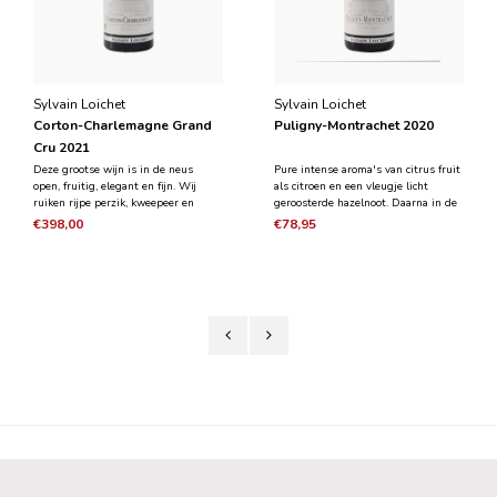
Sylvain Loichet
Sylvain Loichet
Corton-Charlemagne Grand
Puligny-Montrachet 2020
Cru 2021
Deze grootse wijn is in de neus
Pure intense aroma's van citrus fruit
open, fruitig, elegant en fijn. Wij
als citroen en een vleugje licht
ruiken rijpe perzik, kweepeer en
geroosterde hazelnoot. Daarna in de
lichte citrus die samen gaan met
mond droge bloemige en minerale
€398,00
€78,95
hints van amandel, vuursteen,
tonen. De smaak heeft een goede
bijenwas en brioche. De smaak is vol
structuur en zuiverheid, met een
van fruit, evenwichtig, delicaat een
grote lengte en een lange, elegante
meesterwerk!
afdronk.