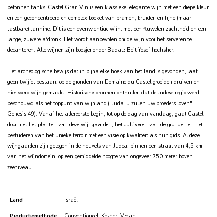
betonnen tanks.
Castel Gran Vin is een klassieke, elegante wijn met een diepe kleur
en een geconcentreerd en complex boeket van bramen, kruiden en fijne (maar
tastbare) tannine.
Dit is een evenwichtige wijn, met een fluwelen zachtheid en een
lange, zuivere afdronk.
Het wordt aanbevolen om de wijn voor het serveren te
decanteren.
Alle wijnen zijn koosjer onder Badatz Beit Yosef hechsher
.
Het archeologische bewijs dat in bijna elke hoek van het land is gevonden, laat
geen twijfel bestaan: op de gronden van Domaine du Castel groeiden druiven en
hier werd wijn gemaakt. Historische bronnen onthullen dat de Judese regio werd
beschouwd als het toppunt van wijnland ("Juda, u zullen uw broeders loven",
Genesis 49). Vanaf het allereerste begin, tot op de dag van vandaag, gaat Castel
door met het planten van deze wijngaarden, het cultiveren van de gronden en het
bestuderen van het unieke terroir met een visie op kwaliteit als hun gids. Al deze
wijngaarden zijn gelegen in de heuvels van Judea, binnen een straal van 4,5 km
van het wijndomein, op een gemiddelde hoogte van ongeveer 750 meter boven
zeeniveau.
Land
Israël
Productiemethode
Conventioneel, Kosher, Vegan