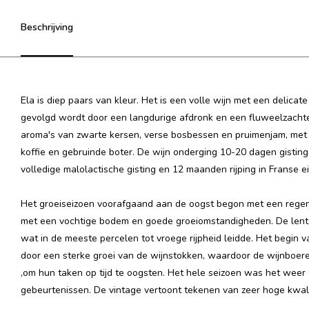
Beschrijving
Ela is diep paars van kleur. Het is een volle wijn met een delica
gevolgd wordt door een langdurige afdronk en een fluweelzachte
aroma's van zwarte kersen, verse bosbessen en pruimenjam, met 
koffie en gebruinde boter.
De wijn onderging 10-20 dagen gisting 
volledige malolactische gisting en 12 maanden rijping in Franse 
Het groeiseizoen voorafgaand aan de oogst begon met een regena
met een vochtige bodem en goede groeiomstandigheden. De lent
wat in de meeste percelen tot vroege rijpheid leidde. Het begin
door een sterke groei van de wijnstokken, waardoor de wijnboe
‚om hun taken op tijd te oogsten. Het hele seizoen was het wee
gebeurtenissen. De vintage vertoont tekenen van zeer hoge kwali