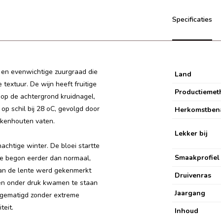
Specificaties
te en evenwichtige zuurgraad die
Land
 textuur.
De wijn heeft fruitige
Productiemet
op de achtergrond kruidnagel,
op schil bij 28 oC, gevolgd door
Herkomstben
eikenhouten vaten.
Lekker bij
chtige winter. De bloei startte
Smaakprofiel
e begon eerder dan normaal,
 van de lente werd gekenmerkt
Druivenras
ren onder druk kwamen te staan
Jaargang
r gematigd zonder extreme
teit.
Inhoud