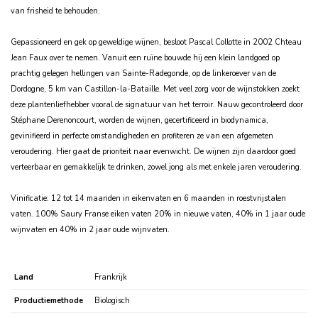
van frisheid te behouden.
Gepassioneerd en gek op geweldige wijnen, besloot Pascal Collotte in 2002 Chteau
Jean Faux over te nemen. Vanuit een ruïne bouwde hij een klein landgoed op
prachtig gelegen hellingen van Sainte-Radegonde, op de linkeroever van de
Dordogne, 5 km van Castillon-la-Bataille. Met veel zorg voor de wijnstokken zoekt
deze plantenliefhebber vooral de signatuur van het terroir. Nauw gecontroleerd door
Stéphane Derenoncourt, worden de wijnen, gecertificeerd in biodynamica,
gevinifieerd in perfecte omstandigheden en profiteren ze van een afgemeten
veroudering. Hier gaat de prioriteit naar evenwicht. De wijnen zijn daardoor goed
verteerbaar en gemakkelijk te drinken, zowel jong als met enkele jaren veroudering.
Vinificatie: 12 tot 14 maanden in eikenvaten en 6 maanden in roestvrijstalen
vaten. 100% Saury Franse eiken vaten 20% in nieuwe vaten, 40% in 1 jaar oude
wijnvaten en 40% in 2 jaar oude wijnvaten.
Land
Frankrijk
Productiemethode
Biologisch