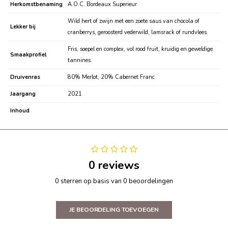
Herkomstbenaming
A.O.C. Bordeaux Superieur
Wild hert of zwijn met een zoete saus van chocola of
Lekker bij
cranberrys, geroosterd vederwild, lamsrack of rundvlees.
Fris, soepel en complex, vol rood fruit, kruidig en geweldige
Smaakprofiel
tannines.
Druivenras
80% Merlot, 20% Cabernet Franc
Jaargang
2021
Inhoud
0 reviews
0 sterren op basis van 0 beoordelingen
JE BEOORDELING TOEVOEGEN