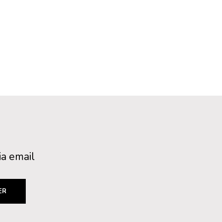
ia email
ER