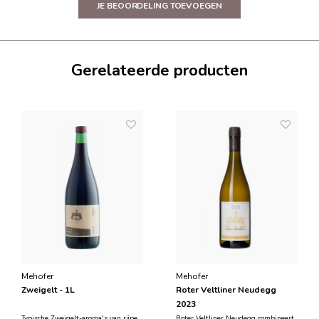
JE BEOORDELING TOEVOEGEN
Gerelateerde producten
Mehofer
Mehofer
Zweigelt - 1L
Roter Veltliner Neudegg
2023
Typische Zweigelt-aroma's van rijpe
Roter Veltliner Neudegg combineert