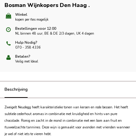
Bosman Wijnkopers Den Haag
.
Winkel
kopen per fles mogelijk
Bestellingen voor 12:00
NL binnen 48 uur, BE & DE 2/3 dagen, UK 4 dagen
Hulp Nodig?
070 - 358 4336
Betalen?
Veilig met Ideal
Beschrijving
Zweigelt Neudegg heeft karakteristieke tonen van kersen en rode bessen.
Het heeft
s
ubtiele cederhout aromas in combinatie met kruidigheid en hints van pure
chocolade. Romig en zacht in de mond in combinatie met een bom aan fruit en
fluweelzachte tannines. Deze wijn is gemaakt voor avonden met vrienden wanneer
je wel of niet iets te vieren hebt.