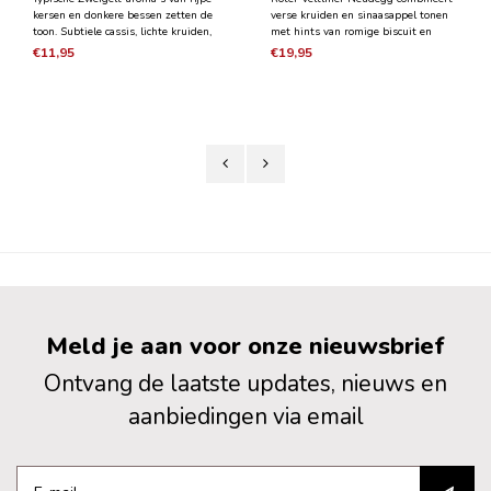
kersen en donkere bessen zetten de
verse kruiden en sinaasappel tonen
toon. Subtiele cassis, lichte kruiden,
met hints van romige biscuit en
elegante structuur. Wat chocolade
honing in de neus. Wat een smaak!
€11,95
€19,95
die de drinkstroom verder
Gerookte amandel, sappige
stimuleert. Wat een plezierige
grapefruit, elegant en zeer recht toe
traktatie!
recht aan.
Meld je aan voor onze nieuwsbrief
Ontvang de laatste updates, nieuws en
aanbiedingen via email