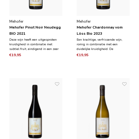
Mehofer
Mehofer
Mehofer Pinot Noir Neudegg
Mehofer Chardonnay vom
BIO 2021
Löss Bio 2023
Deze wijn heeft een uitgesproken
Een krachtige, verfrissende wijn,
kruidigheid in combinatie met
romig in combinatie met een
subtiel fruit, eindigend in een zeer
duidelijke kruidigheid. De
lange chocolade en kersen afdronk.
chardonnay-druiven, gebruikt voor
€19,95
€19,95
De pinot noir-druiven groeien op
het produceren van deze wijn,
diepe lagen Löss, de meest typische
groeien op diepe lagen Löss, de
grondsoort in de Wagram wijnstreek.
meest typische grondsoort in de
Wagram wijnstreek.