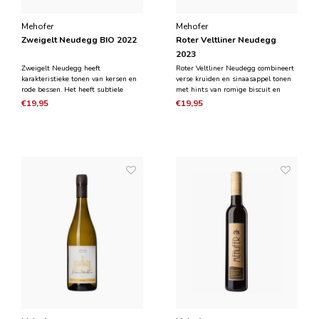
Mehofer
Mehofer
Zweigelt Neudegg BIO 2022
Roter Veltliner Neudegg
2023
Zweigelt Neudegg heeft
Roter Veltliner Neudegg combineert
karakteristieke tonen van kersen en
verse kruiden en sinaasappel tonen
rode bessen. Het heeft subtiele
met hints van romige biscuit en
cederhout aromas in combinatie met
honing in de neus. Wat een smaak!
€19,95
€19,95
kruidigheid en hints van pure
Gerookte amandel, sappige
chocolade. Romig en zacht in de
grapefruit, elegant en zeer recht toe
mond in combinatie met een bom
recht aan.
aan fruit en fluweelzachte tannines.