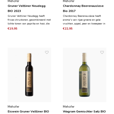
Mehofer
Mehofer
Gruner Veltliner Neudegg
Chardonnay Beerenauslese
BIO 2023
Bio 2017
Gruner Veltliner Neudegg heeft
Chardonnay Beerenauslese heeft
frisse citrustonen, gecombineerd met
aroma's van rijpe groene en gele
lichte tonen van paprika en hooi, die
vruchten, appel, peer en kweepeer in
een typische gr√ºner veltliner-indruk
de neus en in de mond. In de neus
€19,95
€22,95
achterlaten. In de mond heeft het
duidelijke honingtonen en een
een zachte structuur van boter,
vleugje kruidnagel. Elegant in de
buscuit en witbrood, die de lange
mond met een mooie balans tussen
rijping op
suikers en zuurgraad. Z
Mehofer
Mehofer
Eiswein Gruner Veltliner BIO
Wagram Gemischter Satz BIO