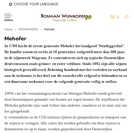
CHOOSE YOUR LANGUAGE
0
MENU
Home
WIJNMAKERS
Mehofer
Mehofer
In 1709 kocht de eerste generatie Mehofer het landgoed ‘Neudeggerhof’.
De familie woont en werkt al 10 generaties, welgeteld meer dan 300 jaar,
in de wijnstreek Wagram. Ze concentreren zich op typische Oostenrijkse
druivenrassen zoals grüner- en roter veltliner. Sinds 1992 zijn alle wijnen
biologisch gecertificeerd. Rekening houdend met het verleden en werkend
aan de toekomst, is het doel om dit waardevolle erfgoed te behouden en zo
een duurzame toekomst voor de volgende generatie veilig te stellen.
100% van het verwarmingssysteem van Weingut Mehofer wordt geleverd
door houtsnippers gemaakt van bomen uit eigen bossen. De wijnflessen die
Mehofer gebruikt zijn vaak lichter dan anderen, waardoor ze in staat zijn om
het glasgebruik
te verminderen en de CO2-uitstoot tijdens de glasproductie en transport van
de wijnen te verlagen. Alle vaten die worden gebruikt om deze wijnen te
fermenteren en op te slaan, worden geproduceerd door Oostenrijkse