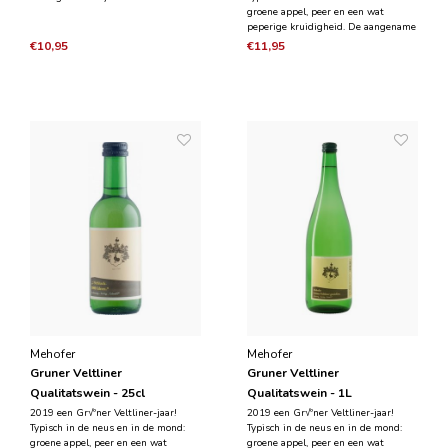
groene appel, peer en een wat
peperige kruidigheid. De aangename
citrus frisheid wordt gecombineerd
€10,95
€11,95
met romige löss-texturen, resulteren
in een goed uitgebalanceerde
Oostenrijke witte wijn, waar je meer
van wilt drinken.
Mehofer
Mehofer
Gruner Veltliner
Gruner Veltliner
Qualitatswein - 25cl
Qualitatswein - 1L
2019 een Gr√ºner Veltliner-jaar!
2019 een Gr√ºner Veltliner-jaar!
Typisch in de neus en in de mond:
Typisch in de neus en in de mond:
groene appel, peer en een wat
groene appel, peer en een wat