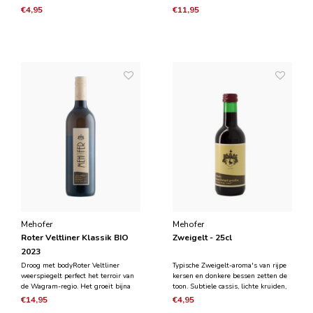
peperige kruidigheid. De aangename
peperige kruidigheid. De aangename
€4,95
€11,95
citrus frisheid wordt gecombineerd
citrus frisheid wordt gecombineerd
met romige löss-texturen, resulteren
met romige löss-texturen, resulteren
in een goed uitgebalanceerde
in een goed uitgebalanceerde
Oostenrijke witte wij
Oostenrijke witte wij
Mehofer
Mehofer
Roter Veltliner Klassik BIO
Zweigelt - 25cl
2023
Droog met bodyRoter Veltliner
Typische Zweigelt-aroma's van rijpe
weerspiegelt perfect het terroir van
kersen en donkere bessen zetten de
de Wagram-regio. Het groeit bijna
toon. Subtiele cassis, lichte kruiden,
exclusief in dit deel van de wereld. In
elegante structuur.Wat chocolade die
€14,95
€4,95
de geur toont het rijp geel fruit en
de drinkstroom verder