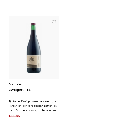
enkele citrustonen, voornamelijk gele
stimuleert.Wat een plezierige
peer en sinaasappelschil
traktatie!
overheersen. M
Mehofer
Zweigelt - 1L
Typische Zweigelt-aroma's van rijpe
kersen en donkere bessen zetten de
toon. Subtiele cassis, lichte kruiden,
elegante structuur. Wat chocolade
€11,95
die de drinkstroom verder
stimuleert. Wat een plezierige
traktatie!