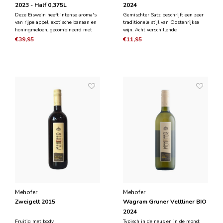
2023 - Half 0,375L
2024
Deze Eiswein heeft intense aroma's
Gemischter Satz beschrijft een zeer
van rijpe appel, exotische banaan en
traditionele stijl van Oostenrijkse
honingmeloen, gecombineerd met
wijn. Acht verschillende
hints van vanille en sinaasappelschil.
druivensoorten, zorgvuldig
€39,95
€11,95
In de mond heeft het een perfecte
geselecteerd, samen geoogst en
combinatie van charmante zoetheid,
direct in de fles. Het resultaat is een
verfrissende zuurgraad en
zeer individuele, evenwichtige en
behoorlijke kruidi
complexe wijn, afgeleid va
Mehofer
Mehofer
Zweigelt 2015
Wagram Gruner Veltliner BIO
2024
Fruitig met body
Typisch in de neus en in de mond: