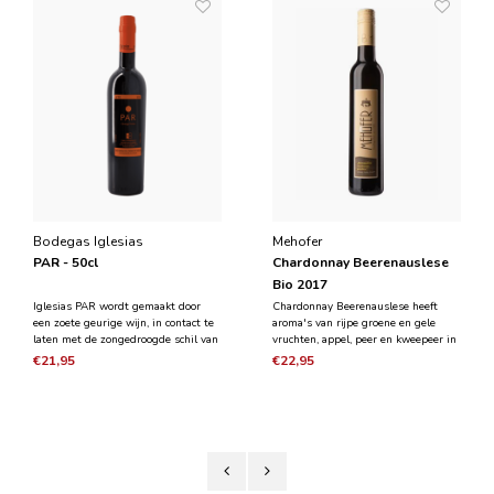
Bodegas Iglesias
Mehofer
PAR - 50cl
Chardonnay Beerenauslese
Bio 2017
Iglesias PAR wordt gemaakt door
Chardonnay Beerenauslese heeft
een zoete geurige wijn, in contact te
aroma's van rijpe groene en gele
laten met de zongedroogde schil van
vruchten, appel, peer en kweepeer in
de bittere sinaasappel uit de
de neus en in de mond. In de neus
€21,95
€22,95
Doñana-streek. Deze wijn blijft zo
duidelijke honingtonen en een
minimaal 8 jaar in de vaten van de
vleugje kruidnagel. Elegant in de
kelders van Bodegas Iglesias, zodat
mond met een mooie balans tussen
de wijn de a
suikers en zuurgraad. Z