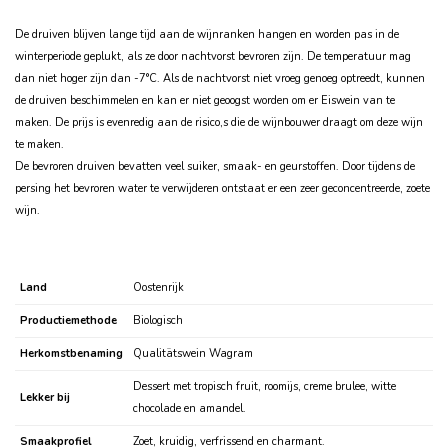
De druiven blijven lange tijd aan de wijnranken hangen en worden pas in de
winterperiode geplukt, als ze door nachtvorst bevroren zijn. De temperatuur mag
dan niet hoger zijn dan -7°C. Als de nachtvorst niet vroeg genoeg optreedt, kunnen
de druiven beschimmelen en kan er niet geoogst worden om er Eiswein van te
maken. De prijs is evenredig aan de risico‚s die de wijnbouwer draagt om deze wijn
te maken.
De bevroren druiven bevatten veel suiker, smaak- en geurstoffen. Door tijdens de
persing het bevroren water te verwijderen ontstaat er een zeer geconcentreerde, zoete
wijn.
Land
Oostenrijk
Productiemethode
Biologisch
Herkomstbenaming
Qualitätswein Wagram
Dessert met tropisch fruit, roomijs, creme brulee, witte
Lekker bij
chocolade en amandel.
Smaakprofiel
Zoet, kruidig, verfrissend en charmant.