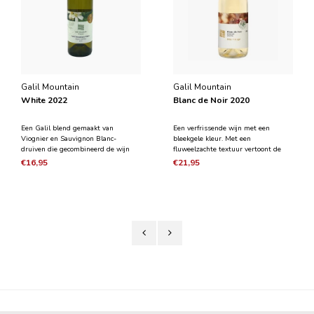
Galil Mountain
Galil Mountain
White 2022
Blanc de Noir 2020
Een Galil blend gemaakt van
Een verfrissende wijn met een
Viognier en Sauvignon Blanc-
bleekgele kleur. Met een
druiven die gecombineerd de wijn
fluweelzachte textuur vertoont de
een rond en fruitig karakter geven
wijn karakters van rozen- en
€16,95
€21,95
naast een delicate zuurgraad.
perzikbloesem, zure kersen en een
vleugje vers gras. De eigenschappen
van de rode Grenache-druif wordt
bewaard in deze verkwikkende lente