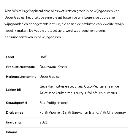
Alon White is geïnspireerd door alles wat leeft en groeit in de wijngaarden van
Upper Galilee, het drukt de synergie uit tussen de wijnboeren, de duurzame
wijngaarden en de ongetemde natuur, die samen de productie van kwaliteitswijn
mogelijk maken. De vos die dit label siert, werd waargenomen tijdens
natuuronderzoeken in de wijngaarden.
Land
Israël
Productiemethode
Duurzaam, Kosher
Herkomstbenaming
Upper Galilee
Gebakken witvis en coquilles, Oost-Mediterrane en de
Lekker bij
Aziatische keuken zoals curry's, fallafel en hummus.
Smaakprofiel
Fris, fruitig en rond.
Druivenras
75 % Viognier, 18 % Sauvignon Blanc, 7 % Chardonnay
Jaargang
2021
Inhoud