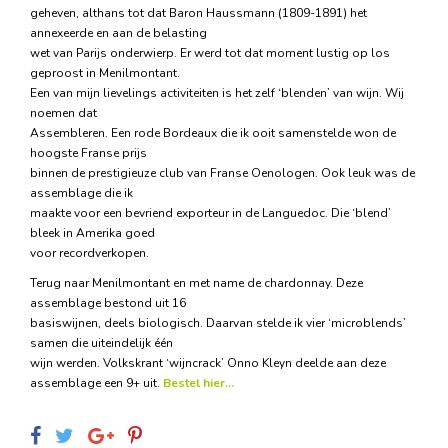
geheven, althans tot dat Baron Haussmann (1809-1891) het
annexeerde en aan de belasting
wet van Parijs onderwierp. Er werd tot dat moment lustig op los
geproost in Menilmontant.
Een van mijn lievelings activiteiten is het zelf ‘blenden’ van wijn. Wij
noemen dat
Assembleren. Een rode Bordeaux die ik ooit samenstelde won de
hoogste Franse prijs
binnen de prestigieuze club van Franse Oenologen. Ook leuk was de
assemblage die ik
maakte voor een bevriend exporteur in de Languedoc. Die ‘blend’
bleek in Amerika goed
voor recordverkopen.
Terug naar Menilmontant en met name de chardonnay. Deze
assemblage bestond uit 16
basiswijnen, deels biologisch. Daarvan stelde ik vier ‘microblends’
samen die uiteindelijk één
wijn werden. Volkskrant ‘wijncrack’ Onno Kleyn deelde aan deze
assemblage een 9+ uit.
Bestel hier...