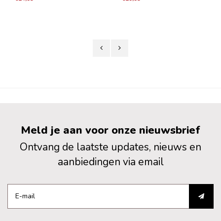
palette in een weelderige, open
donker kersenrood. In de neus is hij
Bordeaux Superior die zeker vele
zeer aromatisch, laat bergen rijp rood
bewonderaars zal vinden. Fris,
fruit en wat sappige bessen zien,
soepel en complex, met een
alles elegant
Meld je aan voor onze nieuwsbrief
Ontvang de laatste updates, nieuws en
aanbiedingen via email