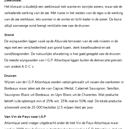
Zeeklimaat
Het klimaat is duidelijk een zeeklimaat met warme en zonrijke zomers, maar ook de
verkoelende werking van de zee. Met name in het westen van de regio is de werking
van de zee merkbaar, iets warmer in de winter en licht koeler in de zomer. De bijna
altijd aanwezige wind brengt ventilatie mee voor de druiven.
Grond
De wijngaarden liggen vaak op de Alluviale terrassen van de vele rivieren in de
regio met een verscheidenheid aan grond typen, sterk kiezelhoudend en ook
zand/lössgronden. De natuurlijke afwatering is hier goed geregeld voor de druiven.
De meeste wijngaarden van I.G.P. Atlantique liggen buiten de demarcatie grenzen
van andere A.O.C.’s
Druiven
Wijnen van de I.G.P Atlantique worden veelal gemaakt uit rassen die voorkomen in
Bordeaux maar zeker ook die van Cognac.Merlot, Cabernet Sauvignon, Semillon,
Sauvignon Blanc uit Bordeaux, en Ugni Blanc uit de Charentes. Wat productie
betreft is de opbrengst min of 25% wit, 25% rosé en 50% rood. De totale productie
schommelt rond de 25.000 hectoliter (2.5 miljoen liter) per jaar.
Van Vin de Pays naar I.G.P
Atlantique werd vroeger uitgebracht onder de titel Vin de Pays Atlantique maar