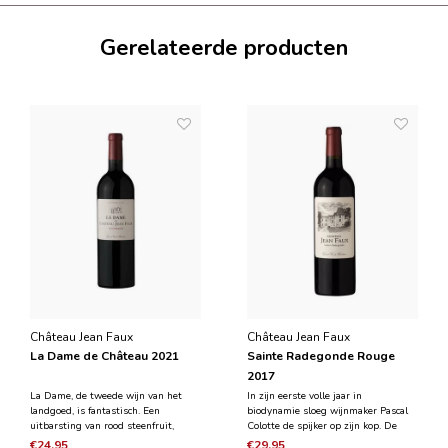
Gerelateerde producten
Château Jean Faux
Château Jean Faux
La Dame de Château 2021
Sainte Radegonde Rouge
2017
La Dame, de tweede wijn van het
In zijn eerste volle jaar in
landgoed, is fantastisch. Een
biodynamie sloeg wijnmaker Pascal
uitbarsting van rood steenfruit,
Colotte de spijker op zijn kop. De
bloemen en specerijen raast over het
kleur van deze superwijn is diep
€24,95
€29,95