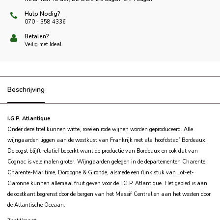
Hulp Nodig?
070 - 358 4336
Betalen?
Veilig met Ideal
Beschrijving
I.G.P. Atlantique
Onder deze titel kunnen witte, rosé en rode wijnen worden geproduceerd. Alle
wijngaarden liggen aan de westkust van Frankrijk met als ‘hoofdstad’ Bordeaux.
De oogst blijft relatief beperkt want de productie van Bordeaux en ook dat van
Cognac is vele malen groter. Wijngaarden gelegen in de departementen Charente,
Charente-Maritime, Dordogne & Gironde, alsmede een flink stuk van Lot-et-
Garonne kunnen allemaal fruit geven voor de I.G.P. Atlantique. Het gebied is aan
de oostkant begrenst door de bergen van het Massif Central en aan het westen door
de Atlantische Oceaan.