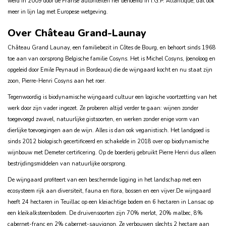
werd in 2009 door de Franse autoriteiten her benoemd in I.G.P. Atlantique, dat ook
meer in lijn lag met Europese wetgeving.
Over Château Grand-Launay
Château Grand Launay, een familiebezit in Côtes de Bourg, en behoort sinds 1968
toe aan van oorsprong Belgische familie Cosyns. Het is Michel Cosyns, (oenoloog en
opgeleid door Emile Peynaud in Bordeaux) die de wijngaard kocht en nu staat zijn
zoon, Pierre-Henri Cosyns aan het roer.
Tegenwoordig is biodynamische wijngaard cultuur een logische voortzetting van het
werk door zijn vader ingezet. Ze proberen altijd verder te gaan: wijnen zonder
toegevoegd zwavel, natuurlijke gistsoorten, en werken zonder enige vorm van
dierlijke toevoegingen aan de wijn. Alles is dan ook veganistisch. Het landgoed is
sinds 2012 biologisch gecertificeerd en schakelde in 2018 over op biodynamische
wijnbouw met Demeter certificering. Op de boerderij gebruikt Pierre Henri dus alleen
bestrijdingsmiddelen van natuurlijke oorsprong.
De wijngaard profiteert van een beschermde ligging in het landschap met een
ecosysteem rijk aan diversiteit, fauna en flora, bossen en een vijver.De wijngaard
heeft 24 hectaren in Teuillac op een kleiachtige bodem en 6 hectaren in Lansac op
een kleikalksteenbodem. De druivensoorten zijn 70% merlot, 20% malbec, 8%
cabernet-franc en 2% cabernet-sauvignon. Ze verbouwen slechts 2 hectare aan