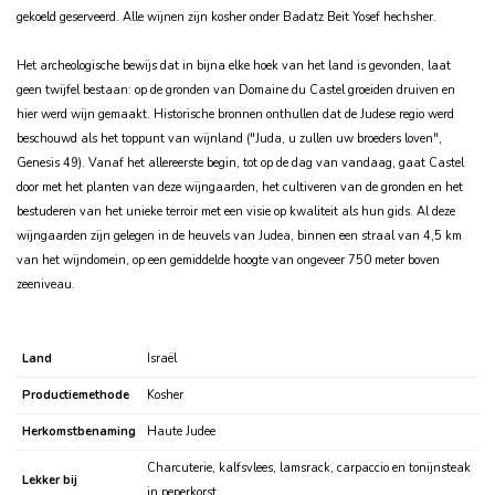
gekoeld geserveerd.
Alle wijnen zijn kosher onder Badatz Beit Yosef hechsher.
Het archeologische bewijs dat in bijna elke hoek van het land is gevonden, laat
geen twijfel bestaan: op de gronden van Domaine du Castel groeiden druiven en
hier werd wijn gemaakt. Historische bronnen onthullen dat de Judese regio werd
beschouwd als het toppunt van wijnland ("Juda, u zullen uw broeders loven",
Genesis 49). Vanaf het allereerste begin, tot op de dag van vandaag, gaat Castel
door met het planten van deze wijngaarden, het cultiveren van de gronden en het
bestuderen van het unieke terroir met een visie op kwaliteit als hun gids. Al deze
wijngaarden zijn gelegen in de heuvels van Judea, binnen een straal van 4,5 km
van het wijndomein, op een gemiddelde hoogte van ongeveer 750 meter boven
zeeniveau.
Land
Israël
Productiemethode
Kosher
Herkomstbenaming
Haute Judee
Charcuterie, kalfsvlees, lamsrack, carpaccio en tonijnsteak
Lekker bij
in peperkorst.