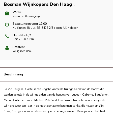
Bosman Wijnkopers Den Haag
.
Winkel
kopen per fles mogelijk
Bestellingen voor 12:00
NL binnen 48 uur, BE & DE 2/3 dagen, UK 4 dagen
Hulp Nodig?
070 - 358 4336
Betalen?
Veilig met Ideal
Beschrijving
La Vie Rouge du Castel is een uitgebalanceerde fruitige blend van de soorten die
worden geteeld in de wijngaarden van de heuvels van Judea - Cabernet Sauvignon,
Merlot, Cabernet Franc, Malbec, Petit Verdot en Syrah.
Na de fermentatie rijpt de
wijn ongeveer een jaar in op maat gemaakte betonnen tanks, die helpen om zijn
frisse, fruitige aroma te behouden tijdens het oogstseizoen.
De wijn wordt het best