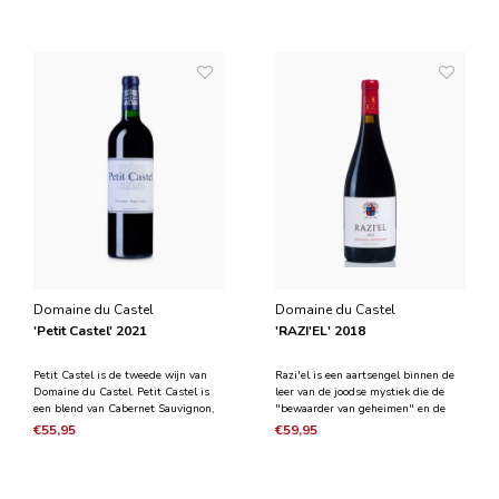
Domaine du Castel
Domaine du Castel
'Petit Castel' 2021
'RAZI'EL' 2018
Petit Castel is de tweede wijn van
Razi'el is een aartsengel binnen de
Domaine du Castel. Petit Castel is
leer van de joodse mystiek die de
een blend van Cabernet Sauvignon,
"bewaarder van geheimen" en de
Merlot, Petit Verdot, Cabernet Franc
"engel van mysteriën" is. Razi'el is
€55,95
€59,95
en Malbec. De wijn rijpt ongeveer 12
een blend van Syrah en Carignan. De
maanden in Franse eikenhouten
druiven zijn met de hand geplukt en
vaten, gevolgd door ongeveer 4
de wijn heeft 18 maanden gerijpt in
maanden in beton
Frans ei